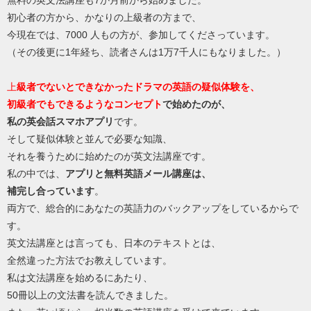
無料の英文法講座も7か月前から始めました。
初心者の方から、かなりの上級者の方まで、
今現在では、7000 人もの方が、参加してくださっています。
（その後更に1年経ち、読者さんは1万7千人にもなりました。）
上
級者でないとできなかったドラマの英語の疑似体験を、
初級者でもできるようなコンセプト
で始めたのが、
私の英会話スマホアプリ
です。
そして疑似体験と並んで必要な知識、
それを養うために始めたのが英文法講座です。
私の中では、
アプリと無料英語メール講座は、
補完し合っています
。
両方で、総合的にあなたの英語力のバックアップをしているからで
す。
英文法講座とは言っても、日本のテキストとは、
全然違った方法でお教えしています。
私は文法講座を始めるにあたり、
50冊以上の文法書を読んできました。