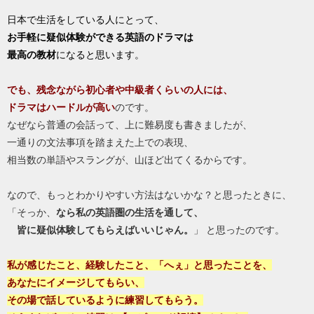
日本で生活をしている人にとって、
お手軽に疑似体験ができる英語のドラマは
最高の教材
になると思います。
でも、残念ながら初心者や中級者くらいの人には、
ドラマはハードルが高い
のです。
なぜなら普通の会話って、上に難易度も書きましたが、
一通りの文法事項を踏まえた上での表現、
相当数の単語やスラングが、山ほど出てくるからです。
なので、もっとわかりやすい方法はないかな？と思ったときに、
「そっか、
なら私の英語圏の生活を通して、
皆に疑似体験してもらえばいいじゃん。
」 と思ったのです。
私が感じたこと、経験したこと、「へぇ」と思ったことを、
あなたにイメージしてもらい、
その場で話しているように練習してもらう。