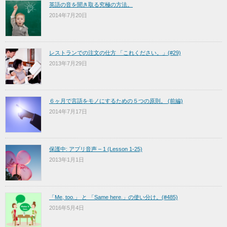
英語の音を聞き取る究極の方法。
2014年7月20日
レストランでの注文の仕方 「これください。」(#29)
2013年7月29日
６ヶ月で言語をモノにするための５つの原則。 (前編)
2014年7月17日
保護中: アプリ音声 – 1 (Lesson 1-25)
2013年1月1日
「Me, too.」 と 「Same here.」の使い分け。(#485)
2016年5月4日