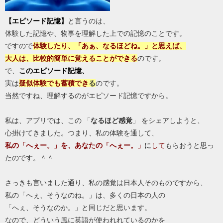
【エピソード記憶】
と言うのは、
体験した記憶や、物事を理解した上での記憶のことです。
ですので
体験したり、「あぁ、なるほどね。」と思えば、
大人は、比較的簡単に覚えることができる
のです。
で、
このエピソード記憶、
実は
疑似体験でも
蓄積でき
る
のです。
当然ですね、理解するのがエピソード記憶ですから。
私は、アプリでは、この 「
なるほど感覚
」 をシェアしようと、
心掛けてきました。つまり、私の体験を通して、
私の「へぇー。」を、あなたの「へぇー。」
に
して
もらおうと思っ
たのです。＾＾
さっきも言いました通り、私の感覚は日本人そのものですから、
私の「へぇ、そうなのね。」は、多くの日本の人の
「へぇ、そうなのか。」と同じだと思います。
なので、どういう風に英語が使われれているのかを