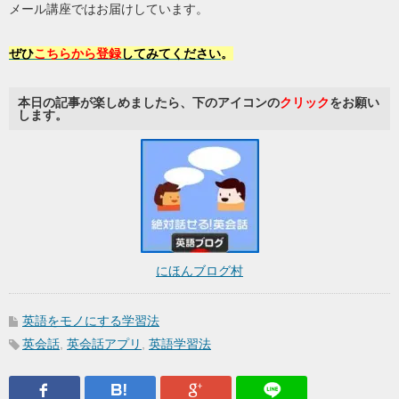
メール講座ではお届けしています。
ぜひ
こちらから登録
してみてください
。
本日の記事が楽しめましたら、下のアイコンの
クリック
をお願い
します。
にほんブログ村
英語をモノにする学習法
英会話
,
英会話アプリ
,
英語学習法
Facebook
はてなブックマーク
Google Plus
LINEで送