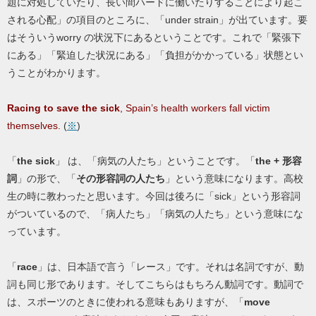
題に対処していたり、長い間ハードに働いたりすることにより起こ
される心配」の項目のところに、「under strain」が出ています。要
はそういうworry の状況下にあるということです。これで「緊張下
にある」「緊迫した状況にある」「負担がかかっている」状態とい
うことがわかります。
Racing
to save
the sick
, Spain’s health workers fall victim
themselves.
(
※
)
「
the sick
」 は、「病気の人たち」ということです。「
the + 形容
詞
」の形で、「
その形容詞の人たち
」という意味になります。高校
生の時に教わったと思います。今回は後ろに「sick」という形容詞
がついているので、「病人たち」「病気の人たち」という意味にな
っています。
「
race
」は、日本語で言う「レース」です。それは名詞ですが、動
詞も同じ形であります。そしてこちらはもちろん動詞です。動詞で
は、スポーツのときに使われる意味もありますが、「
move