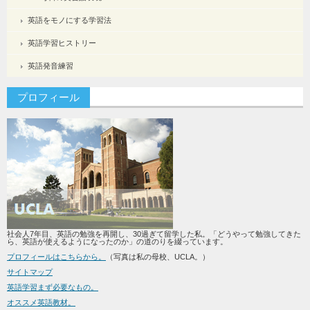
英語をモノにする学習法
英語学習ヒストリー
英語発音練習
プロフィール
社会人7年目、英語の勉強を再開し、30過ぎて留学した私。「どうやって勉強してきた
ら、英語が使えるようになったのか」の道のりを綴っています。
プロフィールはこちらから。
（写真は私の母校、UCLA。）
サイトマップ
英語学習まず必要なもの。
オススメ英語教材。