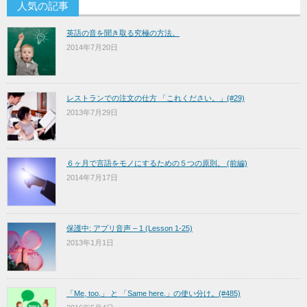
人気の記事
英語の音を聞き取る究極の方法。
2014年7月20日
レストランでの注文の仕方 「これください。」(#29)
2013年7月29日
６ヶ月で言語をモノにするための５つの原則。 (前編)
2014年7月17日
保護中: アプリ音声 – 1 (Lesson 1-25)
2013年1月1日
「Me, too.」 と 「Same here.」の使い分け。(#485)