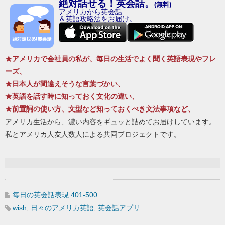
絶対話せる！英会話。
(無料)
アメリカから英会話
＆英語攻略法をお届け。
★アメリカで会社員の私が、毎日の生活でよく聞く英語表現やフレ
ーズ、
★日本人が間違えそうな言葉づかい、
★英語を話す時に知っておく文化の違い、
★前置詞の使い方、文型など知っておくべき文法事項など、
アメリカ生活から、濃い内容をギュッと詰めてお届けしています。
私とアメリカ人友人数人による共同プロジェクトです。
毎日の英会話表現 401-500
wish
,
日々のアメリカ英語
,
英会話アプリ