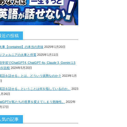
最近の投稿
火事【contained】の本当の意味
2025年1月20日
リフォルニアの火事と停電
2025年1月11日
学習でChatGPT4, ChatGPT 4o, Claude 3, Gemini 1.5
roを比較
2024年5月20日
英語を話せる」とは、どういう状態なのか？
2023年1月
8日
英語を話せる」ということは何を指しているのか。
2023
1月26日
hatGPTが私たちの世界を変えてしまう危険性。
2022年
2月17日
人気の記事