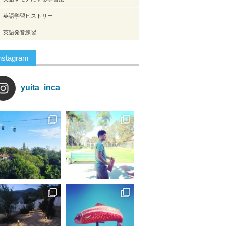
英語学習ヒストリー
英語発音練習
nstagram
yuita_inca