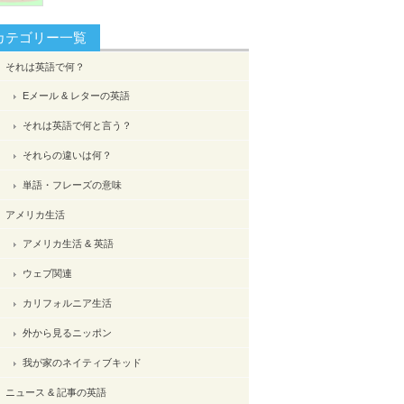
カテゴリー一覧
それは英語で何？
Eメール & レターの英語
それは英語で何と言う？
それらの違いは何？
単語・フレーズの意味
アメリカ生活
アメリカ生活 & 英語
ウェブ関連
カリフォルニア生活
外から見るニッポン
我が家のネイティブキッド
ニュース & 記事の英語