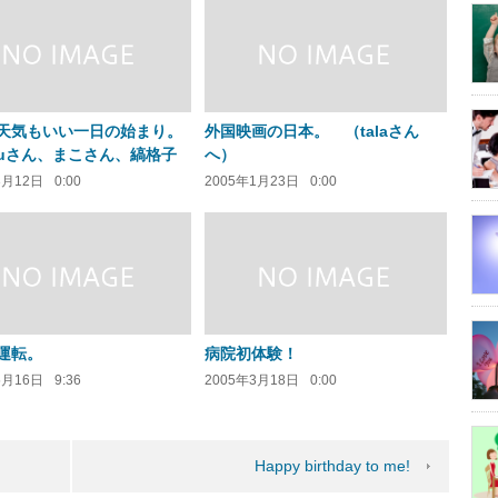
天気もいい一日の始まり。
外国映画の日本。 （talaさん
uruさん、まこさん、縞格子
へ）
3月12日
0:00
2005年1月23日
0:00
運転。
病院初体験！
5月16日
9:36
2005年3月18日
0:00
Happy birthday to me!