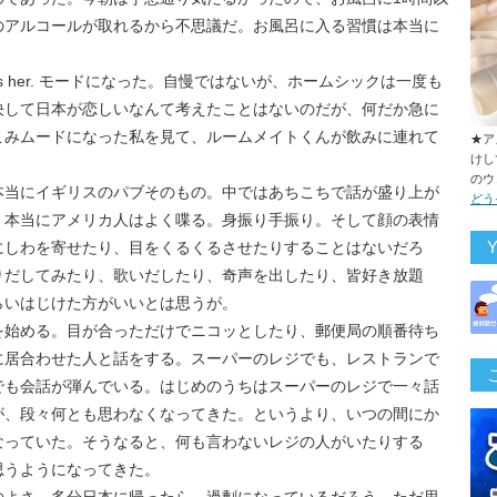
のアルコールが取れるから不思議だ。お風呂に入る習慣は本当に
ss her. モードになった。自慢ではないが、ホームシックは一度も
決して日本が恋しいなんて考えたことはないのだが、何だか急に
こみムードになった私を見て、ルームメイトくんが飲みに連れて
★ア
けし
のウ
本当にイギリスのパブそのもの。中ではあちこちで話が盛り上が
どう
、本当にアメリカ人はよく喋る。身振り手振り。そして顔の表情
にしわを寄せたり、目をくるくるさせたりすることはないだろ
りだしてみたり、歌いだしたり、奇声を出したり、皆好き放題
らいはじけた方がいいとは思うが。
を始める。目が合っただけでニコッとしたり、郵便局の順番待ち
に居合わせた人と話をする。スーパーのレジでも、レストランで
でも会話が弾んでいる。はじめのうちはスーパーのレジで一々話
が、段々何とも思わなくなってきた。というより、いつの間にか
なっていた。そうなると、何も言わないレジの人がいたりする
思うようになってきた。