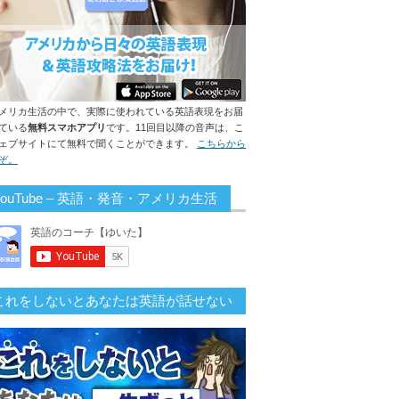
メリカ生活の中で、実際に使われている英語表現をお届
ている
無料スマホアプリ
です。11回目以降の音声は、こ
ェブサイトにて無料で聞くことができます。
こちらから
ぞ。
YouTube – 英語・発音・アメリカ生活
これをしないとあなたは英語が話せない