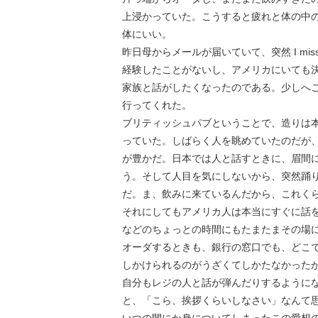
上浸かっていた。こうすると疲れと体の中
体にいい。
昨日母からメールが届いていて、突然 I mi
経験したことがないし、アメリカにいても
家族と話がしたくなったのである。少しへ
行ってくれた。
ブリティッシュパブということで、造りは
っていた。しばらく人を眺めていたのだが
が豊かだ。日本では人と話すときに、眉間
う。そして人目を気にしないから、突然踊
だ。ま、飲みに来ているんだから、これく
それにしてもアメリカ人は本当にすぐに話
などのちょっとの時間にもたまたまその場
オーダするときも、銀行の窓口でも、どこ
しかけられるのがうざくてしかたなかった
自分もレジの人と話が弾んだりするように
と、「こら、挨拶くらいしなさい」なんて