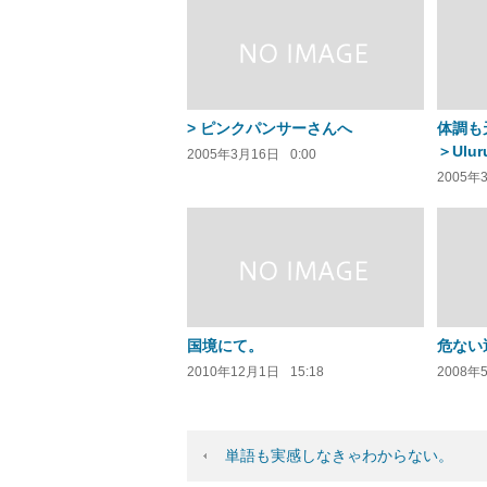
> ピンクパンサーさんへ
体調も
＞Ul
2005年3月16日
0:00
さんへ
2005年
国境にて。
危ない
2010年12月1日
15:18
2008年
単語も実感しなきゃわからない。