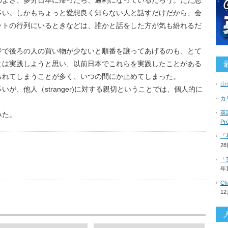
のよさ、多分日本に帰ったら、過剰になっているだろう。ただ思
多い。しかもちょっと愛想良く知らない人と話すだけだから、会
ットの行列にいるときなどは、誰かと話をした方が気も紛れるだ
ジで後ろの人の買い物が少ないと順番を譲ってあげるのも、とて
とは実践しようと思い、以前日本でこれらを実践したことがある
られてしまうことが多く、いつの間にか止めてしまった。
山
が、他人（stranger)に対する親切ということでは、個人的に
カ
英語
みた。
P
「
2
「
us
年
C
1