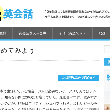
教材
英会話表現＆音声
それは英語で何？
映画・
褒めてみよう。
us
この記事は2分で読めます
日本で生活している場合、ジムは必要ないが、アメリカではジム
。知らない間に2KGほど増えていた。最近食べすぎ、飲みすぎ
ったのだが、昨晩はブリティッシュパブへ行き、珍しいビールを
のであった。今朝は予想通り気だるかったので、お風呂に1時間以