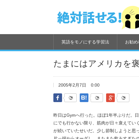
英語をモノにする学習法
お勧め
たまにはアメリカを
2005年2月7日
0:00
Facebook
はてなブックマーク
Google Pl
昨日はGymへ行った。ほぼ1年半ぶりだ。
にでも行かない限り、筋肉が日々衰えていく
が続いていたせいだ。少し節制しようと思
片っ端からオーダし、またまた飲みすぎた