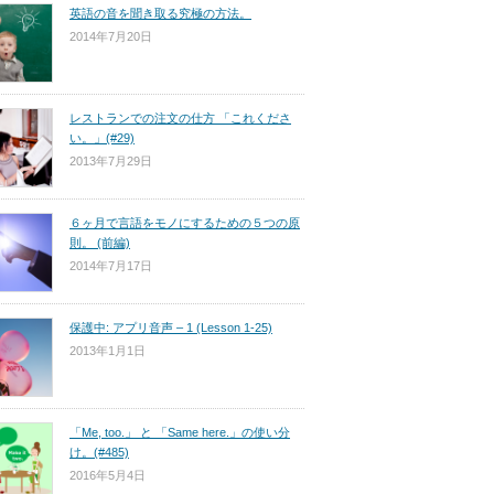
英語の音を聞き取る究極の方法。
2014年7月20日
レストランでの注文の仕方 「これくださ
い。」(#29)
2013年7月29日
６ヶ月で言語をモノにするための５つの原
則。 (前編)
2014年7月17日
保護中: アプリ音声 – 1 (Lesson 1-25)
2013年1月1日
「Me, too.」 と 「Same here.」の使い分
け。(#485)
2016年5月4日