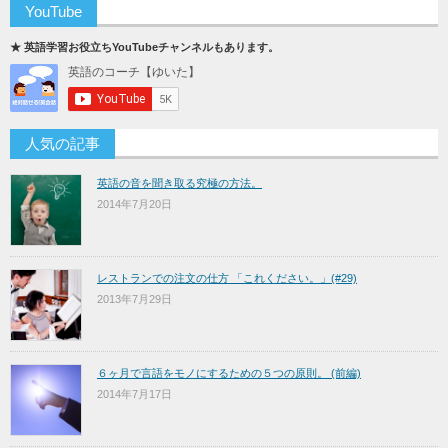
YouTube
★ 英語学習お役立ちYouTubeチャンネルもあります。
人気の記事
英語の音を聞き取る究極の方法。
2014年7月20日
レストランでの注文の仕方 「これください。」(#29)
2013年7月29日
６ヶ月で言語をモノにするための５つの原則。 (前編)
2014年7月17日