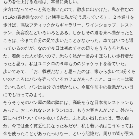
ものを仕上げる過程は、本当に楽しい。
夕方になってやっと落ち着いたので、散歩に出かけた。私が住むの
はLAの表参道なので（と勝手に私がそう思っている）、２本通りを
歩けば、高級ブティックからギャラリー、ワインショップ、レスト
ラン、美容院などいろいろとある。しかしその道を東へ曲がったと
ころは、今まで自分の足で歩いたことがなかった。車ではいつも通
っているのだが。なので今日は初めてその辺りをうろうろと歩い
た。着飾った人が多いので、恐らく私が一番みすぼらしい歩行者だ
ったと思う。私はユニクロの６年もののジャケットを着ていた。
歩いてみて、「お、収穫だな」と思ったのは、家から歩いて3分くら
いのところにパンを売っているカフェがあったこと。コーヒーは家
でいれるが、パンは自分では焼かない。今度午前中の授業がない日
にでも行ってみよう。
そうそうそのパン屋の隣の隣には、高級そうな日本食レストランも
あった。おしゃれなレストランには、もうお客さんがいた。外から
窓にへばりついて中を覗いてみた。ふと思い出したのは、昔の自
分。今では全く貧乏性になった私だが、私も若い頃はこうやってお
金を使ったことがあったっけなー、という記憶だ。周りの皆が景気