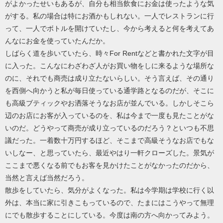
がよかったせいもあるが、自分も相当飲食にお金は使ったような気
がする。私の場合は特にお酒かもしれない。一人でレストランに行
って、一人でボトルを開けていたし、今から考えると何を考えてあ
んなにお金を使っていたんだか。
しばらく道を歩いていたら、時々For Rentなどと書かれた文字が目
に入った。こんなにわざわざ人がお買い物をしに来るような場所な
のに、それでも商売は成り立たないらしい。そう言えば、その通り
を西側へ向かうと私が毎日使っている通学路となるのだが、そこに
も高級ブティックやお洒落そうなお店が並んでいる。しかしそこら
辺のお店にお客が入っているのを、私は今まで一度も見たことがな
いのだ。どうやって商売が成り立っているのだろう？といつも不思
議だった。一着数十万円するほど、そこまで高級そうなお店でもな
いしなー、と思っていたら、最近やはり一軒クローズした。景気が
ここまで悪くなる前でもお客を見かけたことがなかったのだから、
当然と言えば当然だろう。
散歩をしていたら、気分がよくなった。私は今学期は学校に行く以
外は、本当に家に引きこもっているので、たまにはこうやって無理
にでも散歩することにしている。今度は南の方へ向かってみよう。