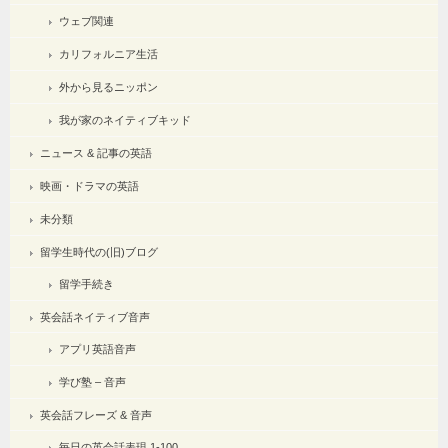
ウェブ関連
カリフォルニア生活
外から見るニッポン
我が家のネイティブキッド
ニュース & 記事の英語
映画・ドラマの英語
未分類
留学生時代の(旧)ブログ
留学手続き
英会話ネイティブ音声
アプリ英語音声
学び塾 – 音声
英会話フレーズ & 音声
毎日の英会話表現 1-100