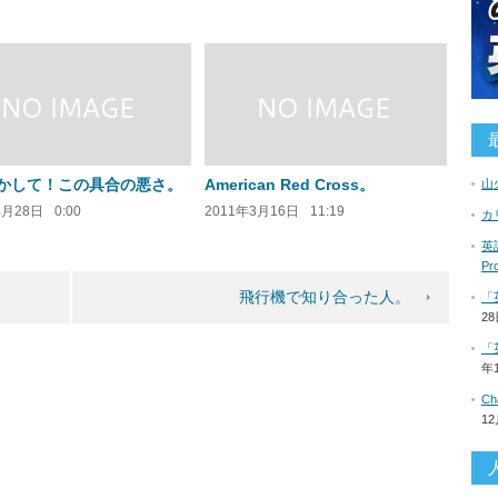
かして！この具合の悪さ。
American Red Cross。
山
4月28日
0:00
2011年3月16日
11:19
カ
英語
P
飛行機で知り合った人。
「
2
「
年
C
1