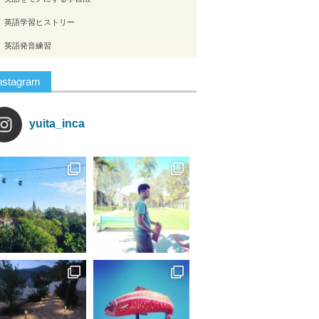
英語学習ヒストリー
英語発音練習
nstagram
yuita_inca