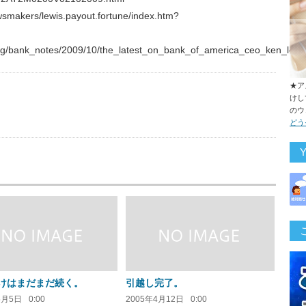
smakers/lewis.payout.fortune/index.htm?
e/blog/bank_notes/2009/10/the_latest_on_bank_of_america_ceo_ken_lew
★ア
けし
のウ
us
どう
けはまだまだ続く。
引越し完了。
5月5日
0:00
2005年4月12日
0:00