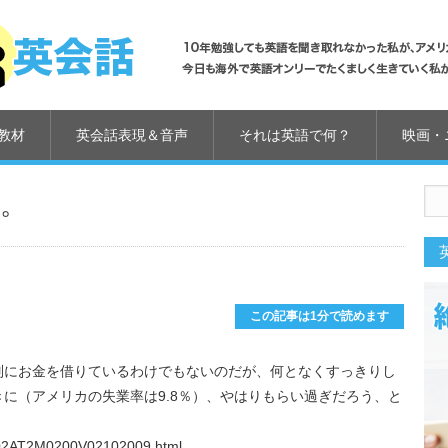
教材
英会話表現＆音声
それは英語で何？
映画・
。
us
この記事は1分で読めます
別にお金を借りているわけでもないのだが、何となくすっきりし
に（アメリカの失業率は9.8％）、やはりもらい過ぎだろう、と
91002AT2M0200V02102009.html