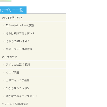
カテゴリー一覧
それは英語で何？
Eメール & レターの英語
それは英語で何と言う？
それらの違いは何？
単語・フレーズの意味
アメリカ生活
アメリカ生活 & 英語
ウェブ関連
カリフォルニア生活
外から見るニッポン
我が家のネイティブキッド
ニュース & 記事の英語