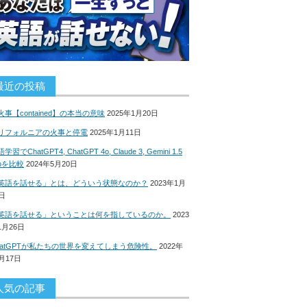
最近の投稿
火事【contained】の本当の意味
2025年1月20日
リフォルニアの火事と停電
2025年1月11日
学習でChatGPT4, ChatGPT 4o, Claude 3, Gemini 1.5
roを比較
2024年5月20日
英語を話せる」とは、どういう状態なのか？
2023年1月
8日
英語を話せる」ということは何を指しているのか。
2023
1月26日
hatGPTが私たちの世界を変えてしまう危険性。
2022年
2月17日
人気の記事