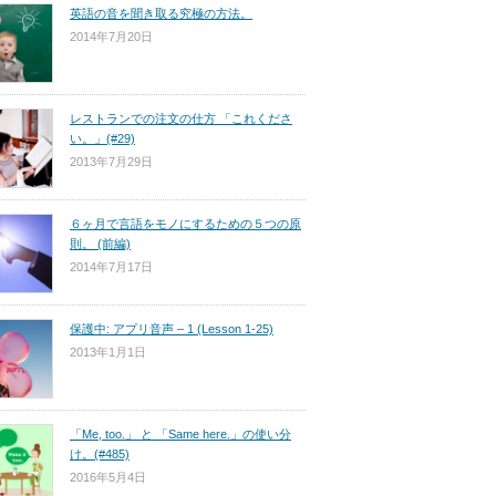
英語の音を聞き取る究極の方法。
2014年7月20日
レストランでの注文の仕方 「これくださ
い。」(#29)
2013年7月29日
６ヶ月で言語をモノにするための５つの原
則。 (前編)
2014年7月17日
保護中: アプリ音声 – 1 (Lesson 1-25)
2013年1月1日
「Me, too.」 と 「Same here.」の使い分
け。(#485)
2016年5月4日