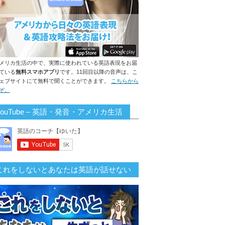
is_and_the_retirement_aftermath.html#
メリカ生活の中で、実際に使われている英語表現をお届
ている
無料スマホアプリ
です。11回目以降の音声は、こ
ェブサイトにて無料で聞くことができます。
こちらから
ぞ。
YouTube – 英語・発音・アメリカ生活
これをしないとあなたは英語が話せない