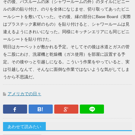
その後、バスルームの床（シャワールームの外）のタイルにビニー
ルの床の貼り付け。のりを全体になじませ、切り取ってあったビニ
ールシートを敷いていった。その後、縁の部分にBase Board（実際
はプラスチック素材のもの）を貼り付けると、シャワールームは見
違えるようにきれいになった。同様にキッチンエリアにも同じビニ
ールシートを貼り付けた。
明日はカーペットが敷かれる予定。そしてその後は水道とガスの管
を二股にわけ、洗濯機と乾燥機（ガス使用）を部屋に設置する予
定。その後やっと引越しになる。こういう作業をやっていると、実
は引越しなんて、そんなに面倒な作業ではないような気がしてしま
うから不思議だ。
アメリカでの日々
Facebook
はてなブックマーク
Google Plus
LINEで送
あわせて読みたい