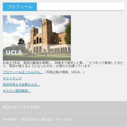
プロフィール
社会人7年目、英語の勉強を再開し、30過ぎて留学した私。「どうやって勉強してきた
ら、英語が使えるようになったのか」の道のりを綴っています。
プロフィールはこちらから。
（写真は私の母校、UCLA。）
サイトマップ
英語学習まず必要なもの。
オススメ英語教材。
英語をモノにする学習法
YouTube 「絶対話せる！英会話」 チャンネル