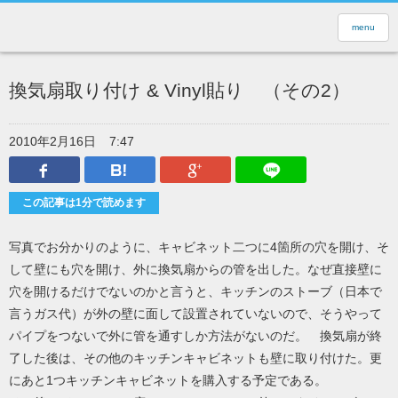
menu
換気扇取り付け & Vinyl貼り （その2）
2010年2月16日
7:47
Facebook
はてなブックマーク
Google Plus
LINEで送
この記事は1分で読めます
写真でお分かりのように、キャビネット二つに4箇所の穴を開け、そ
して壁にも穴を開け、外に換気扇からの管を出した。なぜ直接壁に
穴を開けるだけでないのかと言うと、キッチンのストーブ（日本で
言うガス代）が外の壁に面して設置されていないので、そうやって
パイプをつないで外に管を通すしか方法がないのだ。 換気扇が終
了した後は、その他のキッチンキャビネットも壁に取り付けた。更
にあと1つキッチンキャビネットを購入する予定である。