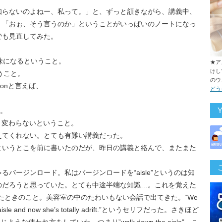
知らないのよねー、私って。」と、ずっと頷きながら、講義中、
。「おぉ、そう言うのか」ということがいっぱいのノートになっ
でも見直してみた。
うな意味になるということ。
★ア
けし
いうこと。
のウ
ionと言えば、
どう
と。
。変わらないということ。
えてくれない。とても有難い講義だった。
というとこを前に書いたのだが、昨日の講義と絡んで、またまた
バージンロード。私はバージンロードを“aisle”というのは知
のだろうと思っていた。とても中途半端な知識…。これを覚えた
分数百回見たときのこと。美容室の中のたわいもない会話で出てきた。“We
n the aisle and now she’s totally adrift.”というセリフだった。さきほど