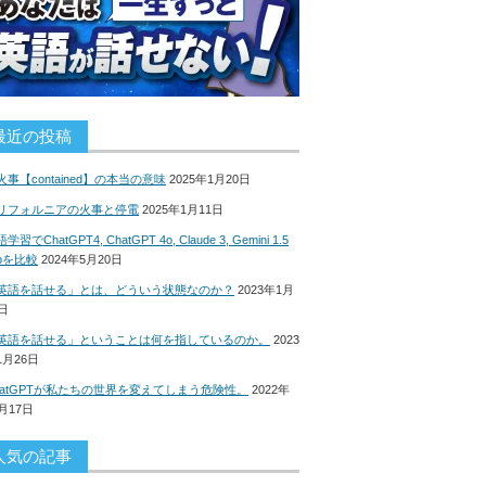
最近の投稿
火事【contained】の本当の意味
2025年1月20日
リフォルニアの火事と停電
2025年1月11日
学習でChatGPT4, ChatGPT 4o, Claude 3, Gemini 1.5
roを比較
2024年5月20日
英語を話せる」とは、どういう状態なのか？
2023年1月
8日
英語を話せる」ということは何を指しているのか。
2023
1月26日
hatGPTが私たちの世界を変えてしまう危険性。
2022年
2月17日
人気の記事