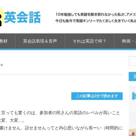
教材
英会話表現＆音声
それは英語で何？
映画・
。
us
この記事は2分で読めます
と言っても驚くのは、参加者の民さんの英語のレベルが高いこと
大変、大変…。
、書けません、話せませんってと内心思いながら長ーい（時間的に