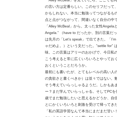
「Alley McBeal」を見ていたら、ここでも同
の言い方は定番らしい。このセリフだって、昨
かもしれない。本当に勉強ってつながるも
点と点がつながって、間違いなく自分の中
「Alley McBeal」から。太った女性Angela
Angela.” （have to だったか、
は先月の「Let’s speak」で出てきた。「I’m not
ゃだめよ。）という文だった。”settle f
味。この言葉はアリーのおかげで、今日私
こう考えると常に広くいろいろとやっておくこ
おくということだろうか。
最初にも書いたが、とてもレベルの高い人
の貪欲さと書くべきか）は並々ではない。
そう考えていらっしゃるようだ。しかもあま
ー？まだ学んでいらっしゃる。そしてPC
歳でまだ勉強したいと思えるかどうか、自
とにかくいろいろと刺激を受けて帰ってき
「私の英語学習なんて本当にまだまだ甘い