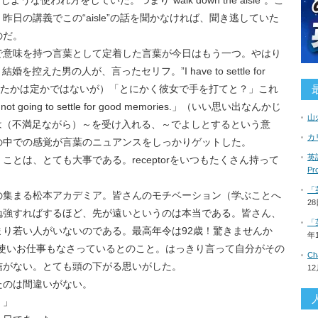
じような使われ方をしていた。つまり”walk down the aisle”。こ
日の講義でこの“aisle”の話を聞かなければ、聞き逃していた
のだ。
で意味を持つ言葉として定着した言葉が今日はもう一つ。やはり
と結婚を控えた男の人が、言ったセリフ。”I have to settle for
別の言葉だったかは定かではないが）「とにかく彼女で手を打てと？」これ
 going to settle for good memories.」（いい思い出なんかじ
山
or” は（不満足ながら）～を受け入れる、～でよしとするという意
カ
の中での感覚が言葉のニュアンスをしっかりゲットした。
英語
とは、とても大事である。receptorをいつもたくさん持って
P
「
の集まる松本アカデミア。皆さんのモチベーション（学ぶことへ
2
勉強すればするほど、先が遠いというのは本当である。皆さん、
「
り若い人がいないのである。最高年令は92歳！驚きませんか
年
を使いお仕事もなさっているとのこと。はっきり言って自分がその
C
信がない。とても頭の下がる思いがした。
1
たのは間違いがない。
！」