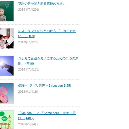
英語の音を聞き取る究極の方法。
2014年7月20日
レストランでの注文の仕方 「これくださ
い。」(#29)
2013年7月29日
６ヶ月で言語をモノにするための５つの原
則。 (前編)
2014年7月17日
保護中: アプリ音声 – 1 (Lesson 1-25)
2013年1月1日
「Me, too.」 と 「Same here.」の使い分
け。(#485)
2016年5月4日