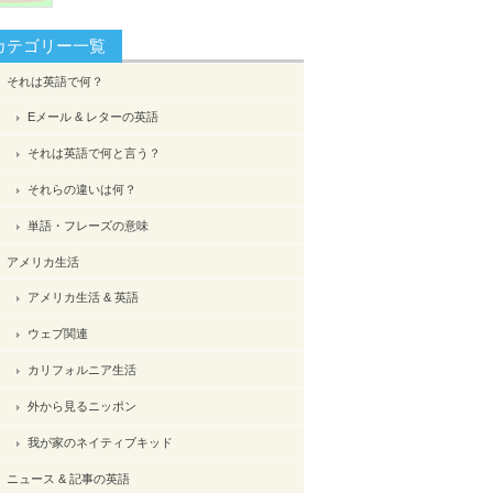
カテゴリー一覧
それは英語で何？
Eメール & レターの英語
それは英語で何と言う？
それらの違いは何？
単語・フレーズの意味
アメリカ生活
アメリカ生活 & 英語
ウェブ関連
カリフォルニア生活
外から見るニッポン
我が家のネイティブキッド
ニュース & 記事の英語