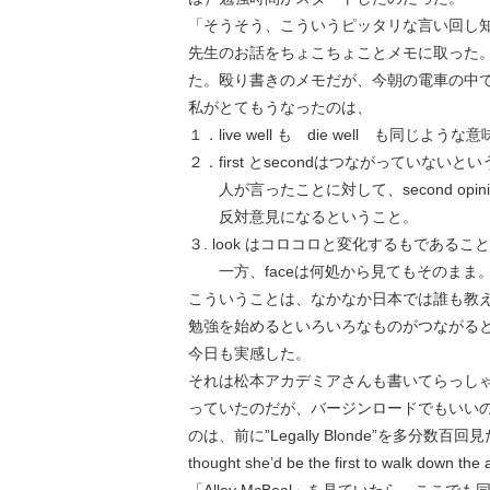
「そうそう、こういうピッタリな言い回し
先生のお話をちょこちょことメモに取った
た。殴り書きのメモだが、今朝の電車の中
私がとてもうなったのは、
１．live well も die well も同じよ
２．first とsecondはつながっていないと
人が言ったことに対して、second opin
反対意見になるということ。
３. look はコロコロと変化するもであるこ
一方、faceは何処から見てもそのまま
こういうことは、なかなか日本では誰も教
勉強を始めるといろいろなものがつながる
今日も実感した。
それは松本アカデミアさんも書いてらっしゃる
っていたのだが、バージンロードでもいい
のは、前に”Legally Blonde”を多
thought she’d be the first to walk dow