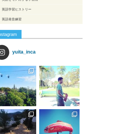
英語学習ヒストリー
英語発音練習
nstagram
yuita_inca