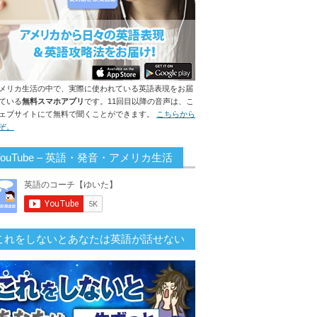
メリカ生活の中で、実際に使われている英語表現をお届
ている
無料スマホアプリ
です。11回目以降の音声は、こ
ェブサイトにて無料で聞くことができます。
こちらから
ぞ。
YouTube – 英語・発音・アメリカ生活
これをしないとあなたは英語が話せない