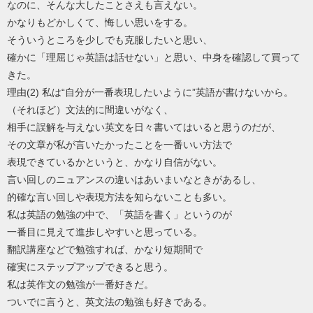
なのに、そんな大したことさえも言えない。
かなりもどかしくて、悔しい思いをする。
そういうところを少しでも克服したいと思い、
確かに「理屈じゃ英語は話せない」と思い、中身を確認して買って
きた。
理由(2) 私は“自分が一番表現したいように”英語が書けないから。
（それほど）文法的に間違いがなく、
相手に誤解を与えない英文を日々書いてはいると思うのだが、
その文章が私が言いたかったことを一番いい方法で
表現できているかというと、かなり自信がない。
言い回しのニュアンスの違いはあいまいなときがあるし、
的確な言い回しや表現方法を知らないことも多い。
私は英語の勉強の中で、「英語を書く」というのが
一番目に見えて進歩しやすいと思っている。
翻訳講座などで勉強すれば、かなり短期間で
確実にステップアップできると思う。
私は英作文の勉強が一番好きだ。
ついでに言うと、英文法の勉強も好きである。