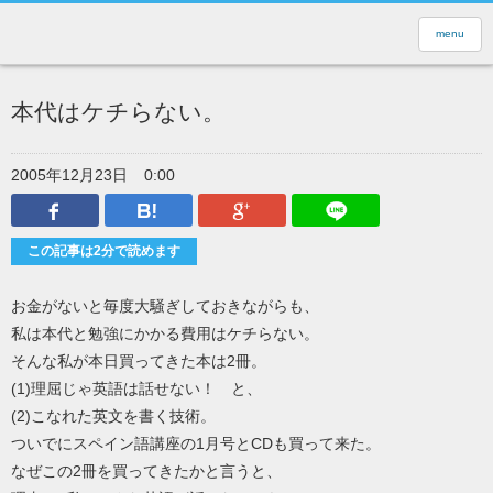
menu
本代はケチらない。
2005年12月23日
0:00
Facebook
はてなブックマーク
Google Plus
LINEで送
この記事は2分で読めます
お金がないと毎度大騒ぎしておきながらも、
私は本代と勉強にかかる費用はケチらない。
そんな私が本日買ってきた本は2冊。
(1)理屈じゃ英語は話せない！ と、
(2)こなれた英文を書く技術。
ついでにスペイン語講座の1月号とCDも買って来た。
なぜこの2冊を買ってきたかと言うと、