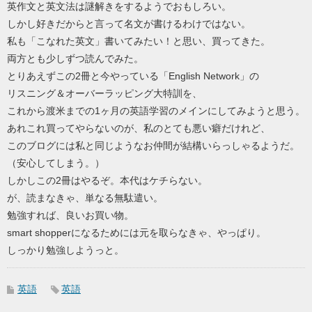
英作文と英文法は謎解きをするようでおもしろい。
しかし好きだからと言って名文が書けるわけではない。
私も「こなれた英文」書いてみたい！と思い、買ってきた。
両方とも少しずつ読んでみた。
とりあえずこの2冊と今やっている「English Network」の
リスニング＆オーバーラッピング大特訓を、
これから渡米までの1ヶ月の英語学習のメインにしてみようと思う。
あれこれ買ってやらないのが、私のとても悪い癖だけれど、
このブログには私と同じようなお仲間が結構いらっしゃるようだ。
（安心してしまう。）
しかしこの2冊はやるぞ。本代はケチらない。
が、読まなきゃ、単なる無駄遣い。
勉強すれば、良いお買い物。
smart shopperになるためには元を取らなきゃ、やっぱり。
しっかり勉強しようっと。
英語
英語