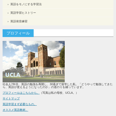
英語をモノにする学習法
英語学習ヒストリー
英語発音練習
プロフィール
社会人7年目、英語の勉強を再開し、30過ぎて留学した私。「どうやって勉強してきた
ら、英語が使えるようになったのか」の道のりを綴っています。
プロフィールはこちらから。
（写真は私の母校、UCLA。）
サイトマップ
英語学習まず必要なもの。
オススメ英語教材。