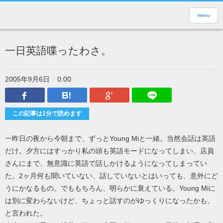
menu
一日英語喋ったわさ。
2005年9月6日
0:00
Facebook
はてなブックマーク
Google Plus
LINEで送
この記事は1分で読めます
一昨日の夜から今朝まで、ずっとYoung Miと一緒。当然会話は英語
だけ。夕方にはすっかり私の頭も英語モードになってしまい、店員
さんにまで、無意識に英語で話しかけるようになってしまってい
た。2ヶ月何も聞いていない、話していないとはいっても、意外にど
うにかなるもの。でももちろん、明らかに衰えている。Young Miに
は別に変わらないけど、ちょっと話すのがゆっくりになったかも、
と言われた。