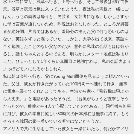
水上バスに乗り、浅草へ行き、上野へ行き、そして最後は都庁で夜
景。浅草と夜景は気に入っていたようだ。夜は私の両親と一緒にご
はん。うちの両親は酔うと、男芸者、女芸者になる。しかしさすが
に母は言葉が通じないため、昨晩はおとなしかった。ところが男芸
者が絶好調。片言ではあるが、羞恥心の消えた父に何も恐いものは
ない。英語をずっと喋っていた。しかし、大学を出て以来、英語を
全く勉強したことのない父なのだが、意外に私達の会話もほぼ分か
るし、話もちゃんとするのである。明らかにスタート地点は私より
上だ。ひょっとして1年くらい真面目に勉強すれば、私の会話力より
よっぽどモノになるかもしれん。
私は朝は会社へ行き、父にYoung Miの面倒を見るように頼んでいっ
た。父は、彼女が行きたがっていた100円均一へ連れて行き、無事
に電車へ乗せてくれたようである。空港から家へ「飛行機は飛ぶか
ら大丈夫。」と電話があったそうだ。（台風がちょうど直撃しそう
だったので、昨晩から4人で心配していたのである。）飛行機も無事
に飛び、彼女の本当に慌しい50時間の日本滞在は無事に終了。もう
そろそろ韓国の家へ着いている頃ではないだろうか。
アメリカで共に生活をしていた彼女と一緒にいたら、何だかアメリ