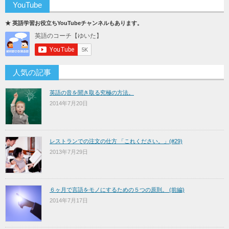
YouTube
★ 英語学習お役立ちYouTubeチャンネルもあります。
人気の記事
英語の音を聞き取る究極の方法。
2014年7月20日
レストランでの注文の仕方 「これください。」(#29)
2013年7月29日
６ヶ月で言語をモノにするための５つの原則。 (前編)
2014年7月17日