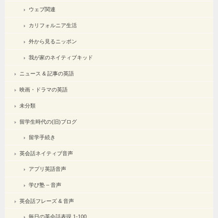
ウェブ関連
カリフォルニア生活
外から見るニッポン
我が家のネイティブキッド
ニュース & 記事の英語
映画・ドラマの英語
未分類
留学生時代の(旧)ブログ
留学手続き
英会話ネイティブ音声
アプリ英語音声
学び塾 – 音声
英会話フレーズ & 音声
毎日の英会話表現 1-100