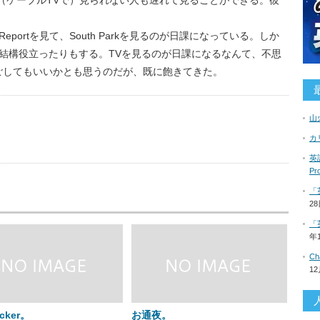
ralが（ケーブルTVで）見られない人も遅れて見ることができる。彼
bert Reportを見て、South Parkを見るのが日課になっている。しか
結構役立ったりもする。TVを見るのが日課になるなんて、不思
ごしてもいいかとも思うのだが、既に飽きてきた。
山
us
カ
英語
P
「
2
「
年
C
1
acker。
お通夜。