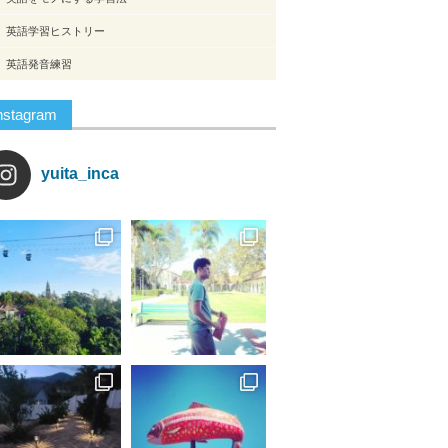
英語学習ヒストリー
英語発音練習
nstagram
yuita_inca