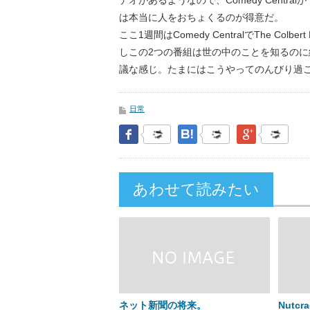
デオがあるようなので、Comedy Cent
は本当に人をおちょくるのが得意だ。
ここ1週間はComedy CentralでThe Col
しこの2つの番組は世の中のことを知るのに
議な感じ。たまにはこうやってのんびり過
日常
Facebook
はてなブックマーク
Google Pl
あわせて読みたい
ネット新聞の将来。
Nutcr