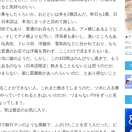
なると気持ちがいい。
事をしたくらいか。おとといは本を2冊読んだ。昨日も1冊。日
。日本語は、本当にさっさと読めて嬉しい。
。ここは問屋街でもあり、普通のお店もたくさんある。アメ横にあるような
る。そしてアメ横よりも汚い。浮浪者も多いし、臭いところもあ
★ア
けし
。玩具街、ドレス街、洋服街、電気街などに分かれており、もち
のウ
は普通のお店では洋服を買わず、ここだけで済ます人もいる。
どう
本当に嘘のようだ。しかし、この3日間はのんびりし過ぎで、もう
にあるのなら（日本語限定）飽きることもないとは思うのだが、
つまらない。家に図書館があったらいいのに、とあり得ないこと
けることができない人。これまた飽きてしまうのだ。ツボに入る番
y Channelでやっていてくれるときはいいのだが、つまらないTVをずっと見
なってしまう。
見ている。実は最近のお気に入り。
顔で銀行マンのような風貌で、ふざけたことを言う人だった。ビ