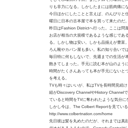
りも非力になる。しかしたまには筋肉痛に
今日ほかにしたことと言えば、のんびりと仕
曜日に日本の古本屋で本を買って来たのだ
昨日はFashion Districtへ行った
お店が相当の大規模であるような感じであ
る。しかし物は安い。しかも品揃えが豊富
ろん靴やカバン屋も多い。私の知り合いで
毎日特に何もしないで、先週までの生活が
飽きてしまった。手元に読む本が山のよう
時間がたくさんあっても本が手元にないと
を考える。
TVも時々はいいが、私はTVを長時間見続
組がDiscovery ChannelやHistor
ていると時間をTVに奪われたような気分に
しかし今は、The Colbert Reportを
http://www.colbertnation.com/home
先日彼は髪を丸めたのだが、それまでは真