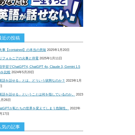
最近の投稿
火事【contained】の本当の意味
2025年1月20日
リフォルニアの火事と停電
2025年1月11日
学習でChatGPT4, ChatGPT 4o, Claude 3, Gemini 1.5
roを比較
2024年5月20日
英語を話せる」とは、どういう状態なのか？
2023年1月
8日
英語を話せる」ということは何を指しているのか。
2023
1月26日
hatGPTが私たちの世界を変えてしまう危険性。
2022年
2月17日
人気の記事