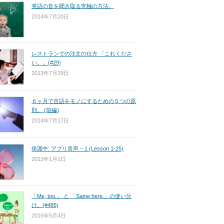
英語の音を聞き取る究極の方法。
2014年7月20日
レストランでの注文の仕方 「これくださ
い。」(#29)
2013年7月29日
６ヶ月で言語をモノにするための５つの原
則。 (前編)
2014年7月17日
保護中: アプリ音声 – 1 (Lesson 1-25)
2013年1月1日
「Me, too.」 と 「Same here.」の使い分
け。(#485)
2016年5月4日