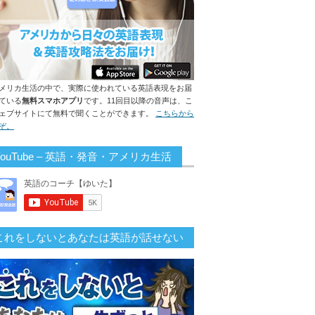
メリカ生活の中で、実際に使われている英語表現をお届
ている
無料スマホアプリ
です。11回目以降の音声は、こ
ェブサイトにて無料で聞くことができます。
こちらから
ぞ。
YouTube – 英語・発音・アメリカ生活
これをしないとあなたは英語が話せない