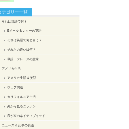
カテゴリー一覧
それは英語で何？
Eメール & レターの英語
それは英語で何と言う？
それらの違いは何？
単語・フレーズの意味
アメリカ生活
アメリカ生活 & 英語
ウェブ関連
カリフォルニア生活
外から見るニッポン
我が家のネイティブキッド
ニュース & 記事の英語