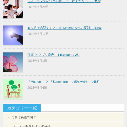
レストランでの注文の仕方 「これください。」(#29)
2013年7月29日
６ヶ月で言語をモノにするための５つの原則。 (前編)
2014年7月17日
保護中: アプリ音声 – 1 (Lesson 1-25)
2013年1月1日
「Me, too.」 と 「Same here.」の使い分け。(#485)
2016年5月4日
カテゴリー一覧
それは英語で何？
Eメール & レターの英語