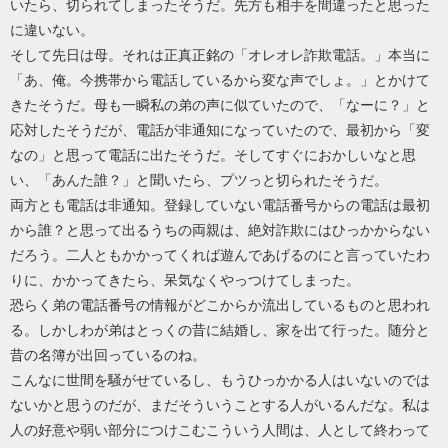
いたら、切られてしまったそうだ。先方も相手を間違ったと思った
に違いない。
そして先日は母。それは正真正銘の「オレオレ詐欺電話。」本当に
「あ、俺。今携帯から電話しているから変な声でしょ。」とかけて
きたそうだ。母も一瞬私の弟の声に似ていたので、「なーに？」と
応対したそうだが、電話が非通知になっていたので、最初から「変
なの」と思って電話に出たそうだ。そしてすぐにおかしいなと思
い、「あんた誰？」と聞いたら、プツっと切られたそうだ。
両方とも電話は非通知。登録していない電話番号からの電話は最初
から誰？と思って出るうちの両親は、絶対詐欺にはひっかからない
だろう。二人ともかかってくれば遊んであげるのにと言っていたわ
りに、かかってきたら、呆気なくやっつけてしまった。
恐らく弟の電話番号の情報がどこからか流出しているものと思われ
る。しかしわが弟はとっくの昔に結婚し、家を出て行った。随分と
昔の名簿が出回っているのね。
こんなに世間を騒がせているし、もうひっかかる人はいないのでは
ないかと思うのだが、まだそういうことする人がいるんだな。私は
人の好意や弱い部分につけこむこういう人間は、人として終わって