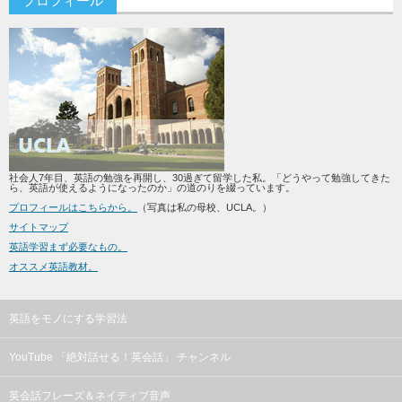
プロフィール
社会人7年目、英語の勉強を再開し、30過ぎて留学した私。「どうやって勉強してきた
ら、英語が使えるようになったのか」の道のりを綴っています。
プロフィールはこちらから。
（写真は私の母校、UCLA。）
サイトマップ
英語学習まず必要なもの。
オススメ英語教材。
英語をモノにする学習法
YouTube 「絶対話せる！英会話」 チャンネル
英会話フレーズ＆ネイティブ音声