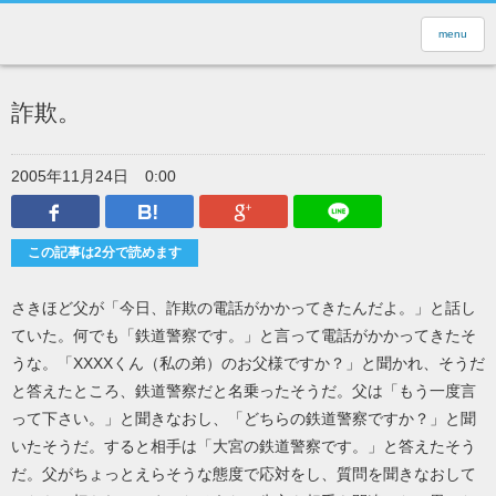
menu
詐欺。
2005年11月24日
0:00
Facebook
はてなブックマーク
Google Plus
LINEで送
この記事は2分で読めます
さきほど父が「今日、詐欺の電話がかかってきたんだよ。」と話し
ていた。何でも「鉄道警察です。」と言って電話がかかってきたそ
うな。「XXXXくん（私の弟）のお父様ですか？」と聞かれ、そうだ
と答えたところ、鉄道警察だと名乗ったそうだ。父は「もう一度言
って下さい。」と聞きなおし、「どちらの鉄道警察ですか？」と聞
いたそうだ。すると相手は「大宮の鉄道警察です。」と答えたそう
だ。父がちょっとえらそうな態度で応対をし、質問を聞きなおして