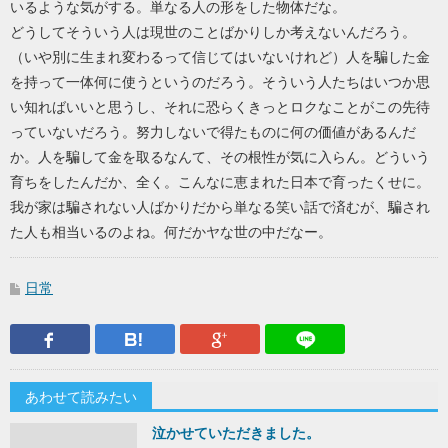
いるような気がする。単なる人の形をした物体だな。
どうしてそういう人は現世のことばかりしか考えないんだろう。
（いや別に生まれ変わるって信じてはいないけれど）人を騙した金
を持って一体何に使うというのだろう。そういう人たちはいつか思
い知ればいいと思うし、それに恐らくきっとロクなことがこの先待
っていないだろう。努力しないで得たものに何の価値があるんだ
か。人を騙して金を取るなんて、その根性が気に入らん。どういう
育ちをしたんだか、全く。こんなに恵まれた日本で育ったくせに。
我が家は騙されない人ばかりだから単なる笑い話で済むが、騙され
た人も相当いるのよね。何だかヤな世の中だなー。
日常
Facebook
はてなブックマーク
Google Plus
LINEで送
あわせて読みたい
泣かせていただきました。