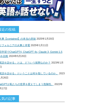
最近の投稿
火事【contained】の本当の意味
2025年1月20日
リフォルニアの火事と停電
2025年1月11日
学習でChatGPT4, ChatGPT 4o, Claude 3, Gemini 1.5
roを比較
2024年5月20日
英語を話せる」とは、どういう状態なのか？
2023年1月
8日
英語を話せる」ということは何を指しているのか。
2023
1月26日
hatGPTが私たちの世界を変えてしまう危険性。
2022年
2月17日
人気の記事