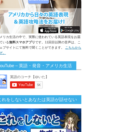
メリカ生活の中で、実際に使われている英語表現をお届
ている
無料スマホアプリ
です。11回目以降の音声は、こ
ェブサイトにて無料で聞くことができます。
こちらから
ぞ。
YouTube – 英語・発音・アメリカ生活
これをしないとあなたは英語が話せない