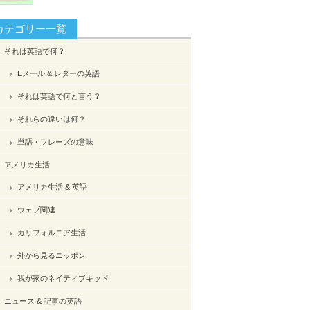
カテゴリー一覧
それは英語で何？
Eメール & レターの英語
それは英語で何と言う？
それらの違いは何？
単語・フレーズの意味
アメリカ生活
アメリカ生活 & 英語
ウェブ関連
カリフォルニア生活
外から見るニッポン
我が家のネイティブキッド
ニュース & 記事の英語