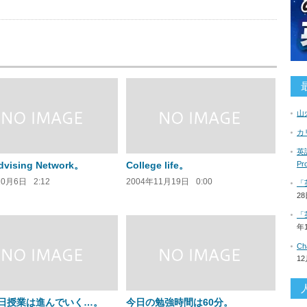
山
カ
英語
dvising Network。
College life。
P
10月6日
2:12
2004年11月19日
0:00
「
2
「
年
C
1
日授業は進んでいく…。
今日の勉強時間は60分。