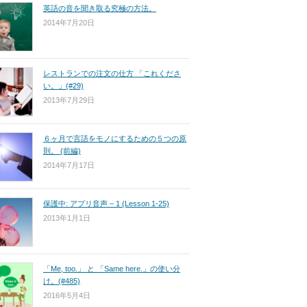
英語の音を聞き取る究極の方法。
2014年7月20日
レストランでの注文の仕方 「これくださ
い。」(#29)
2013年7月29日
６ヶ月で言語をモノにするための５つの原
則。 (前編)
2014年7月17日
保護中: アプリ音声 – 1 (Lesson 1-25)
2013年1月1日
「Me, too.」 と 「Same here.」の使い分
け。(#485)
2016年5月4日