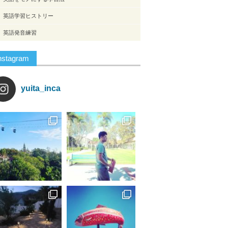
英語学習ヒストリー
英語発音練習
nstagram
yuita_inca