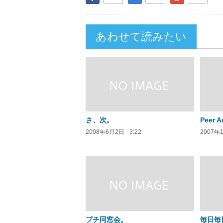
あわせて読みたい
さ、次。
Peer A
2008年6月2日
3:22
2007年
プチ同窓会。
毎日毎