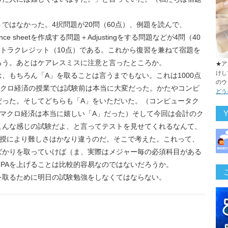
ではなかった。4択問題が20問（60点）、例題を読んで、
ngs, Balance sheetを作成する問題＋Adjustingをする問題などが4問（40
ストラクレジット（10点）である。これから復習を兼ねて宿題を
ろう。あとはケアレスミスに注意と言ったところか。
★ア
けし
は、もちろん「A」を取ることは言うまでもない。これは1000点
のウ
マクロ経済の授業では試験前は本当に大変だった。かたやコンピ
どう
だった。そしてどちらも「A」をいただいた。（コンピュータク
マクロ経済は本当に嬉しい「A」だった）そして今回は会計のク
こんな感じの試験だよ、と言ってテストを見せてくれるなんて、
教授により難しさはかなり違うのだ。そこで考えた。これって、
ばかりを取っていけば（ま、実際はメジャー毎の必須科目がある
PAを上げることは比較的容易なのではないだろうか。
を取るために明日の試験勉強をしなくてはならない。
us