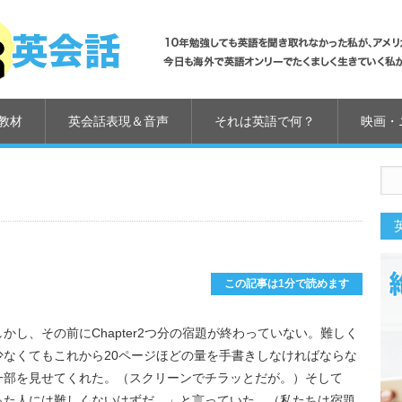
教材
英会話表現＆音声
それは英語で何？
映画・
us
この記事は1分で読めます
。しかし、その前にChapter2つ分の宿題が終わっていない。難しく
なくてもこれから20ページほどの量を手書きしなければならな
一部を見せてくれた。（スクリーンでチラッとだが。）そして
った人には難しくないはずだ。」と言っていた。（私たちは宿題