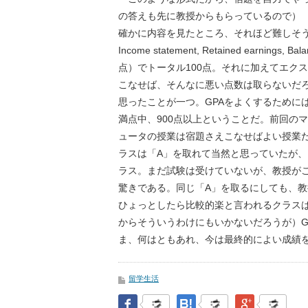
の答えも先に教授からもらっているので）
確かに内容を見たところ、それほど難しそう
Income statement, Retained earni
点）でトータル100点。それに加えてエク
こなせば、そんなに悪い点数は取らないだ
思ったことが一つ。GPAをよくするために
満点中、900点以上ということだ。前回の
ュータの授業は宿題さえこなせばよい授業
ラスは「A」を取れて当然と思っていたが、
ラス。まだ試験は受けていないが、教授が
驚きである。同じ「A」を取るにしても、
ひょっとしたら比較的楽と言われるクラス
からそういうわけにもいかないだろうが）G
ま、何はともあれ、今は最終的によい成績
留学生活
Facebook
はてなブックマーク
Google Pl