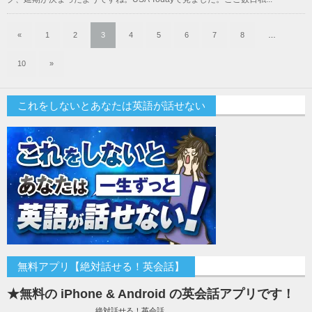
«
1
2
3
4
5
6
7
8
…
10
»
これをしないとあなたは英語が話せない
無料アプリ【絶対話せる！英会話】
★無料の iPhone & Android の英会話アプリです！
絶対話せる！英会話