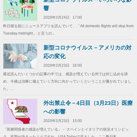
響
2020年3月24日
17:00
昨日寝る前にニュースアプリを読んでいて、「All domestic flights will stop from
Tuesday midnight.」と言うの...
新型コロナウイルス－アメリカの対
応の変化
2020年3月23日
16:00
最近読んだいくつかの記事の中では、感染が増えている州では封じ込めを諦
め、今後は治療に備えていく方向に向かっていくということが書かれていまし
た。...
外出禁止令－4日目（3月23日）医療
への影響
2020年3月23日
15:00
「医療関係者の感染が増えている」－ スペインとイタリアの状況オリンピッ
ク、延期が決まったようですね。USA Todayで見ました。ここ数日私...