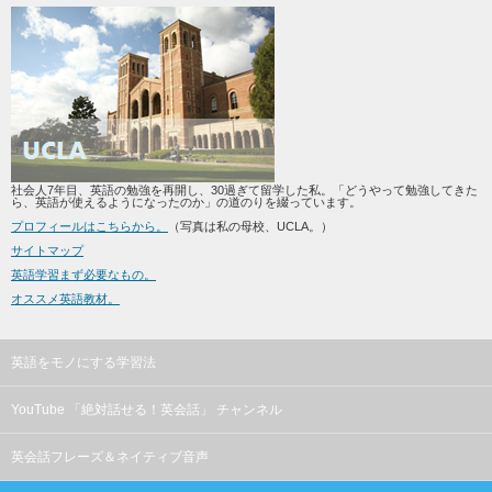
社会人7年目、英語の勉強を再開し、30過ぎて留学した私。「どうやって勉強してきた
ら、英語が使えるようになったのか」の道のりを綴っています。
プロフィールはこちらから。
（写真は私の母校、UCLA。）
サイトマップ
英語学習まず必要なもの。
オススメ英語教材。
英語をモノにする学習法
YouTube 「絶対話せる！英会話」 チャンネル
英会話フレーズ＆ネイティブ音声