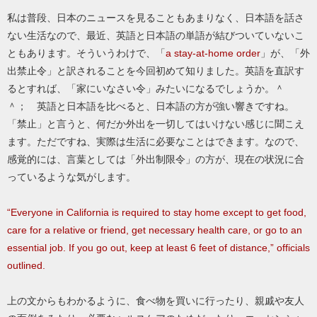
私は普段、日本のニュースを見ることもあまりなく、日本語を話さ
ない生活なので、最近、英語と日本語の単語が結びついていないこ
ともあります。そういうわけで、「
a stay-at-home order
」が、「外
出禁止令」と訳されることを今回初めて知りました。英語を直訳す
るとすれば、「家にいなさい令」みたいになるでしょうか。＾
＾； 英語と日本語を比べると、日本語の方が強い響きですね。
「禁止」と言うと、何だか外出を一切してはいけない感じに聞こえ
ます。ただですね、実際は生活に必要なことはできます。なので、
感覚的には、言葉としては「外出制限令」の方が、現在の状況に合
っているような気がします。
“Everyone in California is required to stay home except to get food,
care for a relative or friend, get necessary health care, or go to an
essential job. If you go out, keep at least 6 feet of distance,” officials
outlined.
上の文からもわかるように、食べ物を買いに行ったり、親戚や友人