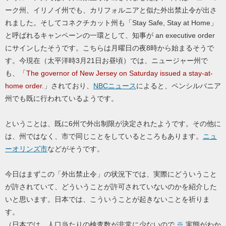
ーク州、イリノイ州でも、カリフォルニアと似た外出禁止令が出さ
れました。そしてコネクチカット州も「Stay Safe, Stay at Home」
と呼ばれるキャンペーンの一環として、知事が an executive order
にサインしたそうです。こちらは月曜日の夜8時から始まるそうで
す。今現在（太平洋時3月21日お昼頃）では、ニュージャー州で
も、「
The governor of New Jersey on Saturday issued a stay-at-
home order.
」されており、
NBCニュース
によると、ペンシルバニア
州でも既に行われているようです。
ということは、既に6州で外出制限が決定されたようです。その他に
は、州ではなく、市で同じことをしているところもあります。
ニュ
ーオリンズ市
などがそうです。
今日はまずこの「外出禁止令」の状況下では、実際にどういうこと
が許されていて、どういうことが許可されていないのかを紹介した
いと思います。日本では、こういうことが起きないことを祈りま
す。
（日本では、人口当たりの検査数が非常に少ないので
※
実態がわか