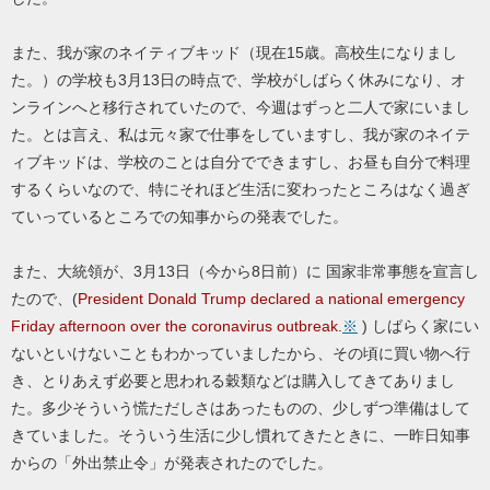
また、我が家のネイティブキッド（現在15歳。高校生になりまし
た。）の学校も3月13日の時点で、学校がしばらく休みになり、オ
ンラインへと移行されていたので、今週はずっと二人で家にいまし
た。とは言え、私は元々家で仕事をしていますし、我が家のネイテ
ィブキッドは、学校のことは自分でできますし、お昼も自分で料理
するくらいなので、特にそれほど生活に変わったところはなく過ぎ
ていっているところでの知事からの発表でした。
また、大統領が、3月13日（今から8日前）に 国家非常事態を宣言し
たので、(
President Donald Trump declared a national emergency
Friday afternoon over the coronavirus outbreak
.
※
) しばらく家にい
ないといけないこともわかっていましたから、その頃に買い物へ行
き、とりあえず必要と思われる穀類などは購入してきてありまし
た。多少そういう慌ただしさはあったものの、少しずつ準備はして
きていました。そういう生活に少し慣れてきたときに、一昨日知事
からの「外出禁止令」が発表されたのでした。