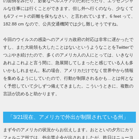
の面倒をみたり、必要なヘルスケアのためだったり、エッセンシャ
ルな仕事には行くことができます。但し外へ行くのなら、少なくて
も6フィートの距離を保ちなさい、と言われています。6 feet って、
182.88 cm なので、公共交通機関では少し難しそうですね。
今回のウイルスの感染へのアメリカ政府の対応は非常に遅かったで
すし、また大統領も大したことはないというようなことをTwitterで
つぶやき続けたので、多くのアメリカ人の人にとっては、いきなり
あれよこれよと言う間に、急展開してしまったと感じている人も多
いかもしれません。私の場合、アメリカだけでなく世界中から情報
を集めるようにしていたので、行動が制限されるかも…とは何とな
く予想していて少しずつ備えてきました。こういうときに、複数の
言語が読めると助かります。
「3/21現在、アメリカで外出が制限されている州」
まず今のアメリカの状況からお伝えします。おとといの夕方にカリ
フォルニア州では、外出禁止令が出されましたが、昨日はニューヨ