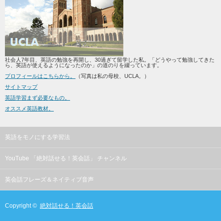
社会人7年目、英語の勉強を再開し、30過ぎて留学した私。「どうやって勉強してきた
ら、英語が使えるようになったのか」の道のりを綴っています。
プロフィールはこちらから。
（写真は私の母校、UCLA。）
サイトマップ
英語学習まず必要なもの。
オススメ英語教材。
英語をモノにする学習法
YouTube 「絶対話せる！英会話」 チャンネル
英会話フレーズ＆ネイティブ音声
Copyright ©
絶対話せる！英会話