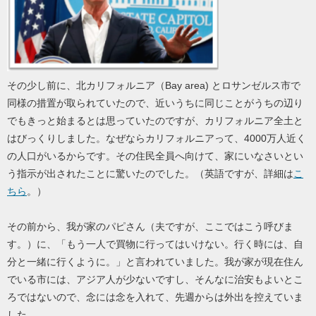
その少し前に、北カリフォルニア（Bay area) とロサンゼルス市で
同様の措置が取られていたので、近いうちに同じことがうちの辺り
でもきっと始まるとは思っていたのですが、カリフォルニア全土と
はびっくりしました。なぜならカリフォルニアって、4000万人近く
の人口がいるからです。その住民全員へ向けて、家にいなさいとい
う指示が出されたことに驚いたのでした。（英語ですが、詳細は
こ
ちら
。）
その前から、我が家のパピさん（夫ですが、ここではこう呼びま
す。）に、「もう一人で買物に行ってはいけない。行く時には、自
分と一緒に行くように。」と言われていました。我が家が現在住ん
でいる市には、アジア人が少ないですし、そんなに治安もよいとこ
ろではないので、念には念を入れて、先週からは外出を控えていま
した。