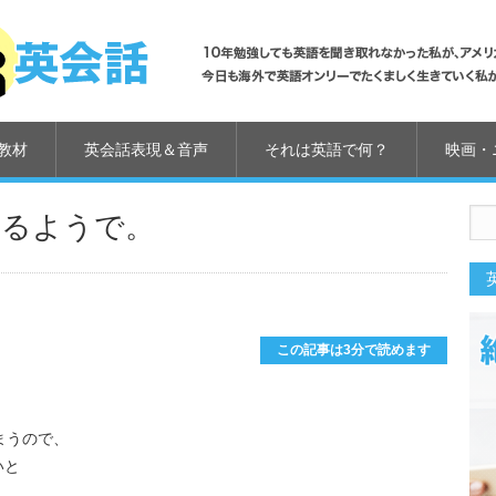
教材
英会話表現＆音声
それは英語で何？
映画・
あるようで。
us
この記事は3分で読めます
まうので、
いと