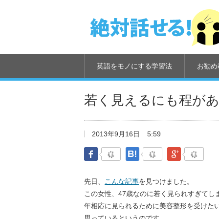
英語をモノにする学習法
お勧め
若く見えるにも程が
2013年9月16日
5:59
Facebook
はてなブックマーク
Google Pl
先日、
こんな記事
を見つけました。
この女性、47歳なのに若く見られすぎてし
年相応に見られるために美容整形を受けた
思っているというのです。