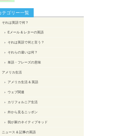
カテゴリー一覧
それは英語で何？
Eメール & レターの英語
それは英語で何と言う？
それらの違いは何？
単語・フレーズの意味
アメリカ生活
アメリカ生活 & 英語
ウェブ関連
カリフォルニア生活
外から見るニッポン
我が家のネイティブキッド
ニュース & 記事の英語