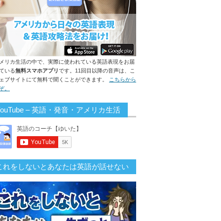
メリカ生活の中で、実際に使われている英語表現をお届
ている
無料スマホアプリ
です。11回目以降の音声は、こ
ェブサイトにて無料で聞くことができます。
こちらから
ぞ。
YouTube – 英語・発音・アメリカ生活
これをしないとあなたは英語が話せない