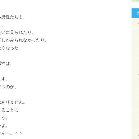
る男性たちも、
り、
たいに見られたり、
てしかみられなかったり、
なくなった
男性は、
ます。
持つのが、
はありません。
えることに
ょう。
いよ。
せんー。＾＾