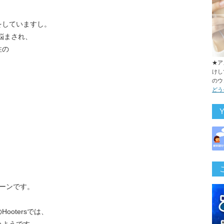
をしていますし。
悩まされ、
性の
★ア
けし
のウ
どう
、
ェーンです。
otersでは、