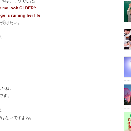
トルは、こうでした。
ke me look OLDER’:
e is ruining her life
を受けたい。
が、
」
。
る。
したね。
のです。
ば、
ではないですよね。