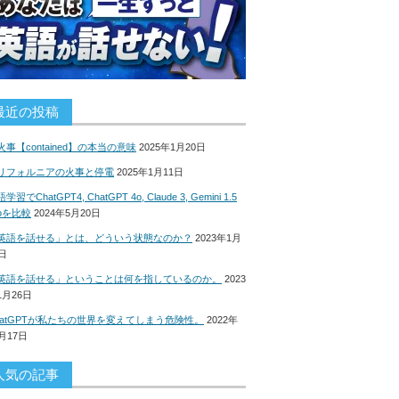
最近の投稿
火事【contained】の本当の意味
2025年1月20日
リフォルニアの火事と停電
2025年1月11日
学習でChatGPT4, ChatGPT 4o, Claude 3, Gemini 1.5
roを比較
2024年5月20日
英語を話せる」とは、どういう状態なのか？
2023年1月
8日
英語を話せる」ということは何を指しているのか。
2023
1月26日
hatGPTが私たちの世界を変えてしまう危険性。
2022年
2月17日
人気の記事