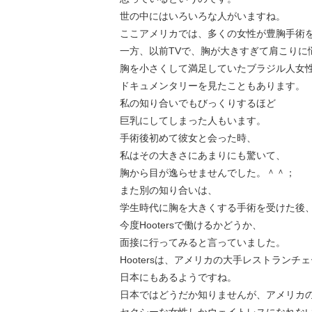
世の中にはいろいろな人がいますね。
ここアメリカでは、多くの女性が豊胸手術
一方、以前TVで、胸が大きすぎて肩こりに
胸を小さくして満足していたブラジル人女
ドキュメンタリーを見たこともあります。
私の知り合いでもびっくりするほど
巨乳にしてしまった人もいます。
手術後初めて彼女と会った時、
私はその大きさにあまりにも驚いて、
胸から目が逸らせませんでした。＾＾；
また別の知り合いは、
学生時代に胸を大きくする手術を受けた後
今度Hootersで働けるかどうか、
面接に行ってみると言っていました。
Hootersは、アメリカの大手レストランチ
日本にもあるようですね。
日本ではどうだか知りませんが、アメリカのHo