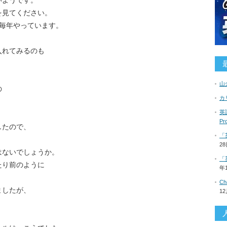
いようです。
を見てください。
も毎年やっています。
入れてみるのも
山
の
カ
英語
。
P
したので、
「
。
2
はないでしょうか。
「
たり前のように
年
C
ましたが、
1