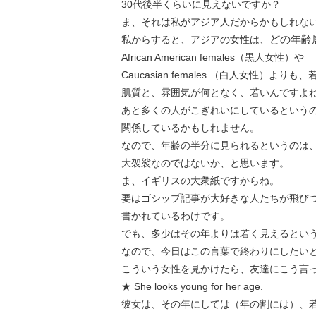
30代後半くらいに見えないですか？
ま、それは私がアジア人だからかもしれな
どの年齢
私からすると、アジアの女性は、
African American females（黒人女性）や
Caucasian females （白人女性）より
肌質と、雰囲気が何となく、若いんですよ
あと多くの人がこぎれいにしているという
関係しているかもしれません。
なので、年齢の半分に見られるというのは
大袈裟なのではないか、と思います。
ま、イギリスの大衆紙ですからね。
要はゴシップ記事が大好きな人たちが飛び
書かれているわけです。
でも、多少はその年よりは若く見えるとい
なので、今日はこの言葉で終わりにしたい
こういう女性を見かけたら、友達にこう言
★ She looks young for her age.
彼女は、その年にしては（年の割には）、