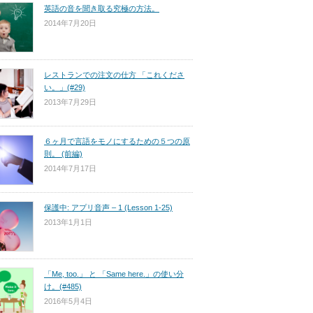
英語の音を聞き取る究極の方法。
2014年7月20日
レストランでの注文の仕方 「これくださ
い。」(#29)
2013年7月29日
６ヶ月で言語をモノにするための５つの原
則。 (前編)
2014年7月17日
保護中: アプリ音声 – 1 (Lesson 1-25)
2013年1月1日
「Me, too.」 と 「Same here.」の使い分
け。(#485)
2016年5月4日