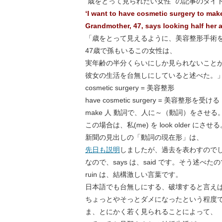
”歳をとって見られたい女性” の記事のタイ
‘I want to have cosmetic surgery to ma
Grandmother, 47, says looking half her ag
「歳をとって見えるように、美容整形手術
47歳で孫もいるこの女性は、
実年齢の半分くらいにしか見られないこと
彼女の生活を台無しにしていると述べた。
cosmetic surgery = 美容整形
have cosmetic surgery = 美容整形を受ける
make 人 動詞で、人に～（動詞）をさせる
この場合は、私(me) を look older にさせ
新聞の見出しの「動詞の現在形」は、
先日も説明
しましたが、過去を表わすので
なので、says は、said です。そう述べた
ruin は、結構激しい言葉です。
日本語でも台無しにする、破壊すると言え
ちょっとやそっとダメになったという程度
ま、とにかく若く見られることによって、