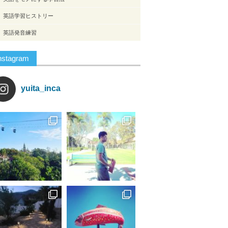
英語学習ヒストリー
英語発音練習
nstagram
yuita_inca