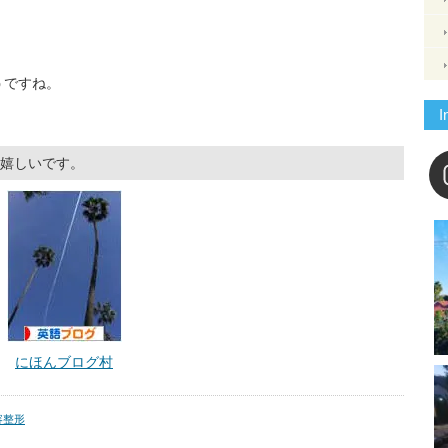
うですね。
I
嬉しいです。
にほんブログ村
容整形