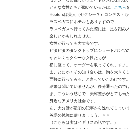
セクシーな女性しかウェイトレスになれな
どんな女性たちが働いているかは、
こちら
Hootersは美人（セクシー？）コンテスト
ラスベガスにホテルもありますので、
ラスベガスへ行ってみた際には、足を踏み
楽しいかもしれません。
女性が行っても大丈夫です。
ピタピタのタンクトップにショートパンツ
かわいくセクシーな女性たちが、
横に座って、オーダーを取ってくれますよ
ま、とにかくその知り合いは、胸を大きく
面接に行ってみる、と言っていたわけです
結果は聞いていませんが、多分通ったので
ま、こういう感じで、美容整形がとても当
身近なアメリカ社会です。
あ、大分話が最初の記事から逸れてしまい
英語の勉強に戻りましょう。＾＾
（こちらは実はイギリスの話です。）