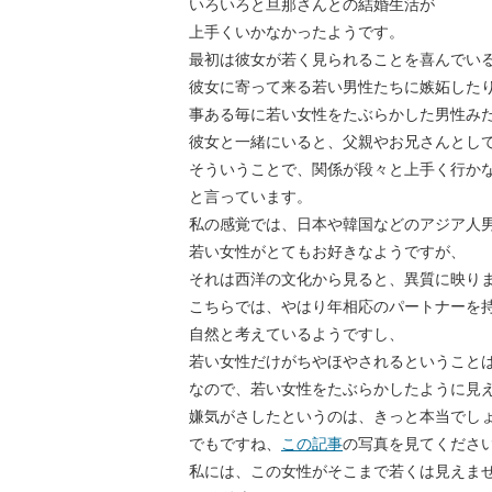
いろいろと旦那さんとの結婚生活が
上手くいかなかったようです。
最初は彼女が若く見られることを喜んでい
彼女に寄って来る若い男性たちに嫉妬した
事ある毎に若い女性をたぶらかした男性み
彼女と一緒にいると、父親やお兄さんとし
そういうことで、関係が段々と上手く行か
と言っています。
私の感覚では、日本や韓国などのアジア人
若い女性がとてもお好きなようですが、
それは西洋の文化から見ると、異質に映り
こちらでは、やはり年相応のパートナーを
自然と考えているようですし、
若い女性だけがちやほやされるということ
なので、若い女性をたぶらかしたように見
嫌気がさしたというのは、きっと本当でし
でもですね、
この記事
の写真を見てくださ
私には、この女性がそこまで若くは見えま