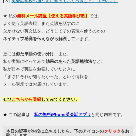
[ 3 ]
英会話学校へ通う前に知っておくべきこと。（その２）
★ 私の
無料メール講座【使える英語学び塾】
では、
よく使う英語表現、また英語を話すのに
欠かせない英文法を、どうしてその表現を使うのかの
ネイティブ感覚を伝えながら解説
しています。
更には
似た単語の使い分け
、また、
私が実際にやってみて
効果のあった英語勉強法
など、
私が日本で英語を勉強していたときに
「まさにそれが知りたかった」という情報を、
メール講座ではお届けしています。
ぜひ
こちらから登録
してみてください
。
★ この記事は、
私の無料iPhone英会話アプリ
と同じ内容です。
本日の記事がお役に立ちましたら、
下のアイコンの
クリック
をお
願いします。