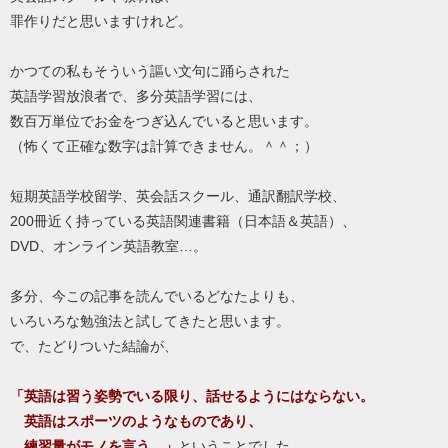
罪作りだと思いますけれど。
かつての私もそういう謳い文句に踊らされた
英語学習放浪者で、多分英語学習には、
数百万単位でお金をつぎ込んでいると思います。
（怖くて正確な数字は計算できません。＾＾；）
短期英語学校留学、英会話スクール、通訳翻訳学校、
200冊近く持っている英語関連書籍（日本語＆英語）、
DVD、オンライン英語教室…。
多分、今この記事を読んでいるどなたよりも、
いろいろな勉強法と試してきたと思います。
で、たどりついた結論が、
「英語は習う姿勢でいる限り、話せるようにはならない。
英語はスポーツのようなものであり、
練習量がモノを言う。」
ということでした。