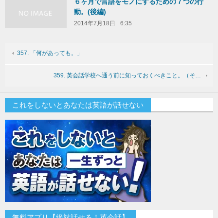
６ヶ月で言語をモノにするための７つの行
動。(後編)
2014年7月18日
6:35
357. 「何があっても。」
359. 英会話学校へ通う前に知っておくべきこと。（そ…
これをしないとあなたは英語が話せない
無料アプリ【絶対話せる！英会話】