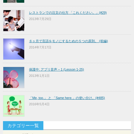
レストランでの注文の仕方 「これください。」(#29)
2013年7月29日
６ヶ月で言語をモノにするための５つの原則。 (前編)
2014年7月17日
保護中: アプリ音声 – 1 (Lesson 1-25)
2013年1月1日
「Me, too.」 と 「Same here.」の使い分け。(#485)
2016年5月4日
カテゴリー一覧