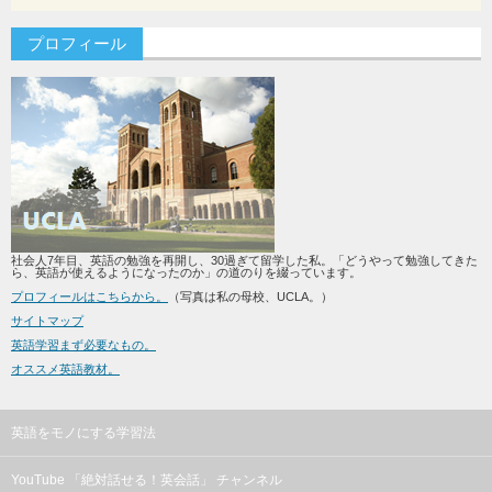
プロフィール
社会人7年目、英語の勉強を再開し、30過ぎて留学した私。「どうやって勉強してきた
ら、英語が使えるようになったのか」の道のりを綴っています。
プロフィールはこちらから。
（写真は私の母校、UCLA。）
サイトマップ
英語学習まず必要なもの。
オススメ英語教材。
英語をモノにする学習法
YouTube 「絶対話せる！英会話」 チャンネル