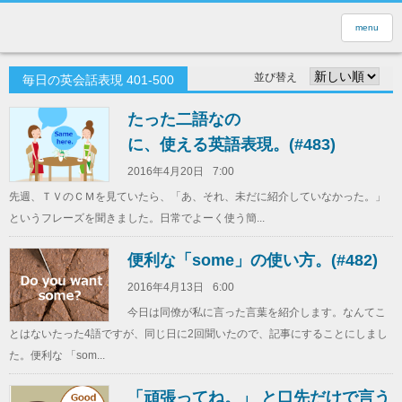
menu
並び替え
毎日の英会話表現 401-500
たった二語なの
に、使える英語表現。(#483)
2016年4月20日
7:00
先週、ＴＶのＣＭを見ていたら、「あ、それ、未だに紹介していなかった。」
というフレーズを聞きました。日常でよーく使う簡...
便利な「some」の使い方。(#482)
2016年4月13日
6:00
今日は同僚が私に言った言葉を紹介します。なんてこ
とはないたった4語ですが、同じ日に2回聞いたので、記事にすることにしまし
た。便利な 「som...
「頑張ってね。」 と口先だけで言う