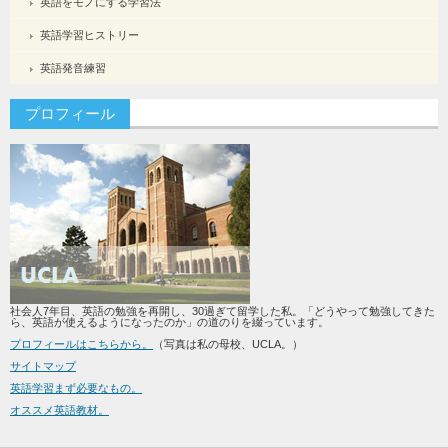
英語をモノにする学習法
英語学習ヒストリー
英語発音練習
プロフィール
社会人7年目、英語の勉強を再開し、30過ぎて留学した私。「どうやって勉強してきた
ら、英語が使えるようになったのか」の道のりを綴っています。
プロフィールはこちらから。
（写真は私の母校、UCLA。）
サイトマップ
英語学習まず必要なもの。
オススメ英語教材。