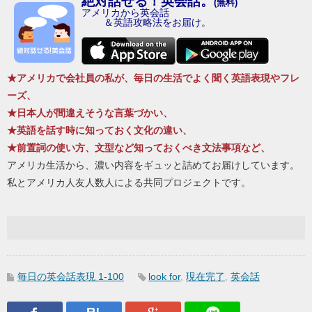
絶対話せる！英会話。
(無料)
アメリカから英会話
＆英語攻略法をお届け。
★アメリカで会社員の私が、毎日の生活でよく聞く英語表現やフレ
ーズ、
★日本人が間違えそうな言葉づかい、
★英語を話す時に知っておく文化の違い、
★前置詞の使い方、文型など知っておくべき文法事項など、
アメリカ生活から、濃い内容をギュッと詰めてお届けしています。
私とアメリカ人友人数人による共同プロジェクトです。
毎日の英会話表現 1-100
look for
,
現在完了
,
英会話
Facebook
はてなブックマーク
Google Plus
LINEで送