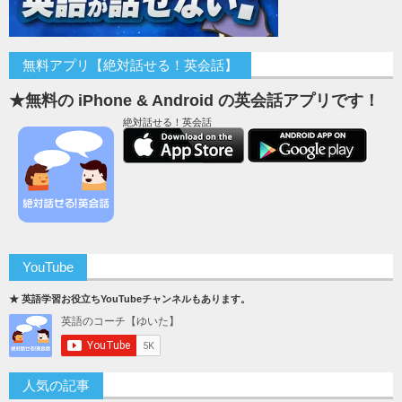
無料アプリ【絶対話せる！英会話】
★無料の iPhone & Android の英会話アプリです！
絶対話せる！英会話
YouTube
★ 英語学習お役立ちYouTubeチャンネルもあります。
人気の記事