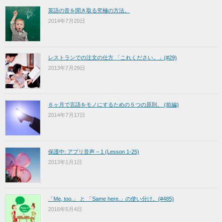
英語の音を聞き取る究極の方法。
2014年7月20日
レストランでの注文の仕方 「これください。」(#29)
2013年7月29日
６ヶ月で言語をモノにするための５つの原則。 (前編)
2014年7月17日
保護中: アプリ音声 – 1 (Lesson 1-25)
2013年1月1日
「Me, too.」 と 「Same here.」の使い分け。(#485)
2016年5月4日