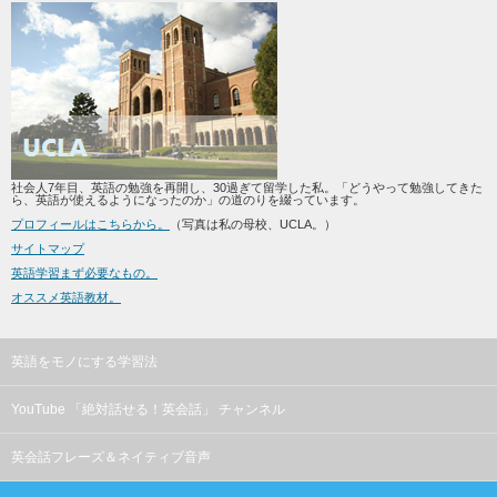
社会人7年目、英語の勉強を再開し、30過ぎて留学した私。「どうやって勉強してきた
ら、英語が使えるようになったのか」の道のりを綴っています。
プロフィールはこちらから。
（写真は私の母校、UCLA。）
サイトマップ
英語学習まず必要なもの。
オススメ英語教材。
英語をモノにする学習法
YouTube 「絶対話せる！英会話」 チャンネル
英会話フレーズ＆ネイティブ音声