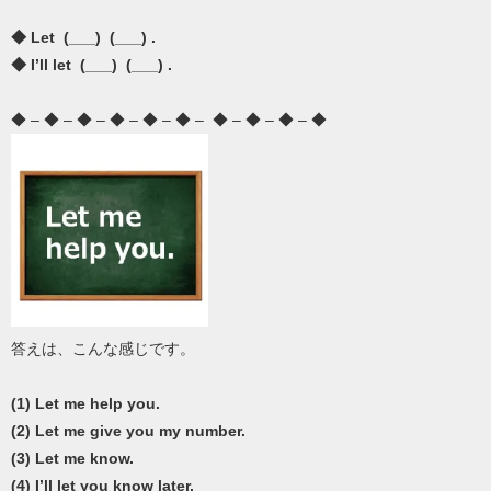
◆ Let (___) (___) .
◆ I’ll let (___) (___) .
◆ – ◆ – ◆ – ◆ – ◆ – ◆ – ◆ – ◆ – ◆ – ◆
答えは、こんな感じです。
(1) Let me help you.
(2) Let me give you my number.
(3) Let me know.
(4) I’ll let you know later.