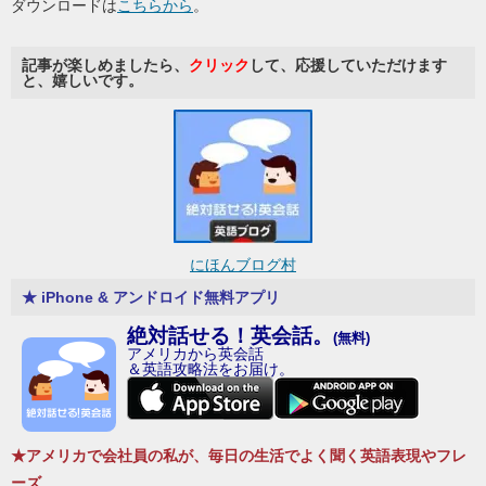
ダウンロードは
こちらから
。
記事が楽しめましたら、
クリック
して、応援していただけます
と、嬉しいです。
にほんブログ村
★ iPhone & アンドロイド無料アプリ
絶対話せる！英会話。
(無料)
アメリカから英会話
＆英語攻略法をお届け。
★アメリカで会社員の私が、毎日の生活でよく聞く英語表現やフレ
ーズ、