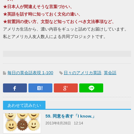
★日本人が間違えそうな言葉づかい、
★英語を話す時に知っておく文化の違い、
★前置詞の使い方、文型など知っておくべき文法事項など、
アメリカ生活から、濃い内容をギュッと詰めてお届けしています。
私とアメリカ人友人数人による共同プロジェクトです。
毎日の英会話表現 1-100
日々のアメリカ英語
,
英会話
Facebook
はてなブックマーク
Google Plus
LINEで送
あわせて読みたい
59. 同意を表す「I know.」
2013年8月28日
12:14