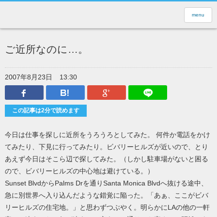
menu
ご近所なのに…。
2007年8月23日
13:30
Facebook
はてなブックマーク
Google Plus
LINEで送
この記事は2分で読めます
今日は仕事を探しに近所をうろうろとしてみた。 何件か電話をかけ
てみたり、下見に行ってみたり。ビバリーヒルズが近いので、とり
あえず今日はそこら辺で探してみた。（しかし駐車場がないと困る
ので、ビバリーヒルズの中心地は避けている。）
Sunset BlvdからPalms Drを通りSanta Monica Blvdへ抜ける途中、
急に別世界へ入り込んだような錯覚に陥った。「あぁ、ここがビバ
リーヒルズの住宅地。」と思わずつぶやく。明らかにLAの他の一軒