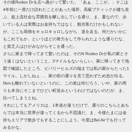
その後Rodeo Drを左へ曲がって驚いた。「あぁ、ここが。」そこは
4年前に一度だけ訪れたことがあった場所。高級ブティックが建ち並
ぶ、超上流社会な雰囲気を醸し出している通り。ま、夏なので、歩
いている人は実際はお金持ちではなく、観光客だけかもしれない
が。ここも両側をキョロキョロしながら、道を走る。何だかいかに
もこれでもか、というほどの努力をして作られたような通りだな、
と貧乏人はひがみながらそこを通った。
さらに家まで帰ってきて驚いたのは、そのN Rodeo Drが私の家とそ
う遠くはないということ。3マイルもないらしい。家に帰ってきて地
図で確認したところ、ビバリーヒルズの端までは私の家からたった1
マイル。しかしねぇ…、家の前の通りを見て思わずため息が出る。
5kmも離れていないというのに、この差は何だろう。いや、家の周
りも本当にそこまでひどい町並みというわけではないのだが、ま、
比べてしまうとね。
それにしてもアメリカは、1本道が違うだけで、通りのこちらとあち
らでは本当に世界が違ってくるから不思議だ。ま、今後たまには金
持ちエリアで散歩でもすることにしよう。今度はBel Airでも行って
みるかな。