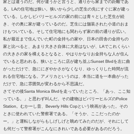
家とは違うのだ。何が違うかと言うと、通りから家までの距離であ
る。LAの住宅地は狭い。狭いから少しの芝生の先にすぐに家が建っ
ている。しかしビバリーヒルズの家の前には青々とした芝生が続
き、その奥に家が建っているのだ。芝生には舗装された小道のおま
けもついている。そして住宅地にも関わらず家の前の通りが広い。
私が最近まで住んでいた町の金持ちの家や、日本の田舎の金持ちの
家と比べると、あまり大きさ自体に大差はないが、LAでこれくらい
の大きさの家を構えるとなると、やはりかなりお金持ちな人が住ん
でいると思われる。狭いところに店が建ち並ぶSunset Blvdを左に曲
がっただけで、急ににぎやかさがなくなり、ゆっくりした時間が流
れる住宅地になる。アメリカというのは、本当に道を一本曲がった
だけで、急に雰囲気が変わるから不思議だ。
さてその後Santa Monica Blvdを走っていたところ、「あっ、ここ知
っている。」と思わず叫んだ。その建物はビバリーヒルズのPolice
Station。むかーし昔、Beverly Hills Copという映画があった。その
ときに使われていた警察署である。「そうか、ここだったのか
ー。」と運転しながらもしげしげと眺めてみたのだが、それにして
も何だって警察署がこんなにきれいである必要があるのだろう。