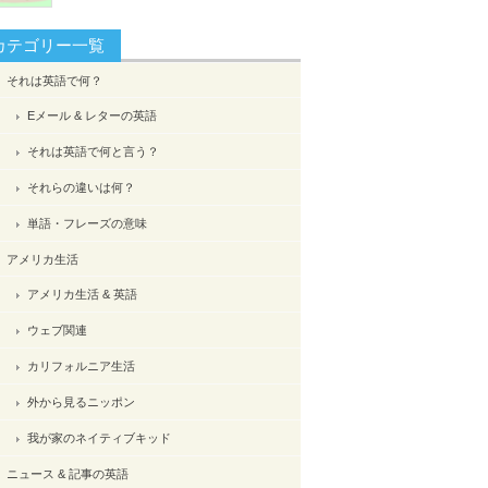
カテゴリー一覧
それは英語で何？
Eメール & レターの英語
それは英語で何と言う？
それらの違いは何？
単語・フレーズの意味
アメリカ生活
アメリカ生活 & 英語
ウェブ関連
カリフォルニア生活
外から見るニッポン
我が家のネイティブキッド
ニュース & 記事の英語