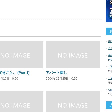
us
山
カ
英語
P
「
2
きごと。 (Part 1)
アパート探し
「
2月17日
0:00
2004年12月25日
0:00
年
C
1