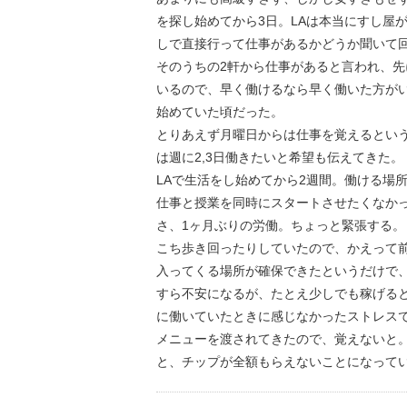
を探し始めてから3日。LAは本当にすし屋
しで直接行って仕事があるかどうか聞いて
そのうちの2軒から仕事があると言われ、
いるので、早く働けるなら早く働いた方が
始めていた頃だった。
とりあえず月曜日からは仕事を覚えるとい
は週に2,3日働きたいと希望も伝えてきた。
LAで生活をし始めてから2週間。働ける場
仕事と授業を同時にスタートさせたくなかっ
さ、1ヶ月ぶりの労働。ちょっと緊張する。
こち歩き回ったりしていたので、かえって
入ってくる場所が確保できたというだけで
すら不安になるが、たとえ少しでも稼げる
に働いていたときに感じなかったストレス
メニューを渡されてきたので、覚えないと
と、チップが全額もらえないことになって