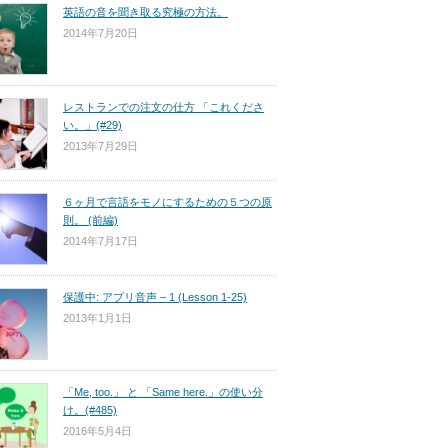
英語の音を聞き取る究極の方法。
2014年7月20日
レストランでの注文の仕方 「これくださ
い。」(#29)
2013年7月29日
６ヶ月で言語をモノにするための５つの原
則。 (前編)
2014年7月17日
保護中: アプリ音声 – 1 (Lesson 1-25)
2013年1月1日
「Me, too.」 と 「Same here.」の使い分
け。(#485)
2016年5月4日