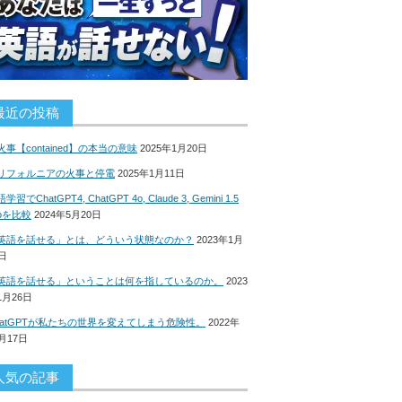
最近の投稿
火事【contained】の本当の意味
2025年1月20日
リフォルニアの火事と停電
2025年1月11日
学習でChatGPT4, ChatGPT 4o, Claude 3, Gemini 1.5
roを比較
2024年5月20日
英語を話せる」とは、どういう状態なのか？
2023年1月
8日
英語を話せる」ということは何を指しているのか。
2023
1月26日
hatGPTが私たちの世界を変えてしまう危険性。
2022年
2月17日
人気の記事