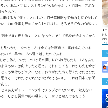
が多い。私はどこにレストランがあるかをネットで調べ、アポな
回ったのだ。
先に働ける方で働くことにした。何せ毎日暇な労働力を持て余して
いい。前の仕事を辞めてから1ヶ月経ち、そろそろ貯金の心配もし
★ア
けし
う意味で昼も夜も働くことになった。そして学校が始まってから
のウ
どう
所も見つかり、今のところは全ては計画通りに事は進んでいる。
たので、早めにLAへ引っ越したのである。
しかし休んでいたこの1ヶ月の間、NYへ旅行したり、LAをあち
前よりも体力は向上したと思う。それにしてもこれから先お金が
、とても気持ちがラクになる。お金がただ出て行くだけだとひた
と思うと、それだけで気分が大分違うものだ。これは日本で普通
である。
。とりあえずトレーニング中はチップが出ないのだ。覚えない
いる。しかし労働の前の週末、しっかりと遊んでもおこう。