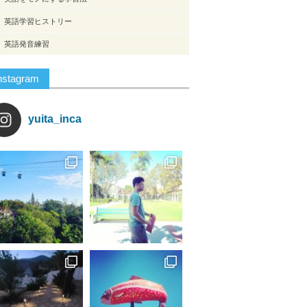
英語学習ヒストリー
英語発音練習
nstagram
yuita_inca