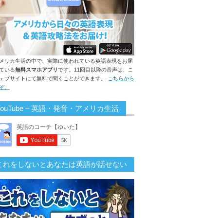
メリカ生活の中で、実際に使われている英語表現をお届
ている
無料スマホアプリ
です。11回目以降の音声は、こ
ェブサイトにて無料で聞くことができます。
こちらから
ぞ。
YouTube – 英語・発音・アメリカ生活
これをしないとあなたは英語が話せない