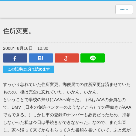
menu
住所変更。
2008年8月16日
10:30
Facebook
はてなブックマーク
Google Plus
LINEで送
この記事は1分で読めます
すっかり忘れていた住所変更。郵便局での住所変更は済ませていた
ものの、後は完全に忘れていた。いかん、いかん。
ということで学校の帰りにAAAへ寄った。（私はAAAの会員なの
で、DMV（日本の免許センターのようなところ）での手続きがAAA
でもできる。）しかし車の登録IDナンバーも必要だったため、持参
しなかった私は今日は手続きができなかった。なので、また出直
し。家へ帰って来てからもらってきた書類を書いていて、ふと気が