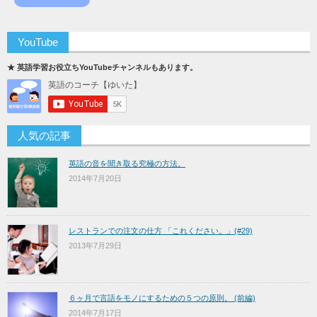
YouTube
★ 英語学習お役立ちYouTubeチャンネルもあります。
人気の記事
英語の音を聞き取る究極の方法。
2014年7月20日
レストランでの注文の仕方 「これください。」(#29)
2013年7月29日
６ヶ月で言語をモノにするための５つの原則。 (前編)
2014年7月17日