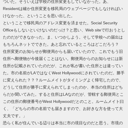
ついた。そういえば学校の住所変更もしていなかった。あ、
Residentは確か住所変更を移民局のウェブページでもしなければい
けなかった、ということを思い出した。
ということで移民局のアドレス変更を済ませた。Social Security
Officeもしないといけないのだっけ？と思い、Web siteで行おうとし
たのだができなかった。ま、いつかしよう。そして学校への届出は
もちろんネットでできた。あと忘れているところはどこだろう？
住所変更のお知らせが郵便局からも届いていたので、これでもう旧
住所へ郵便物が今後届くことはない。郵便局からのお知らせには新
住所が記載されていたのだが、これが私が書いた住所とは違ってい
た。市の名前がLAではなくWest Hollywoodにされていたのだ。勝手
に変えられた？？？ルームメイトがタイミングよく帰宅したので、
どうして住所が勝手に変えられてしまったのか、本当の住所はどち
らだか聞いてみた。すると住所はLAなのだが、管轄する郵便局とこ
この住所の郵便番号がWest Hollywoodだとのこと。ルームメイト曰
く、「どちらの市の名前でも届きますので、お好きな方を使って大
丈夫です。」
恐らく私が住んでいる辺りは本当に市の境目なのだと思う。市境の