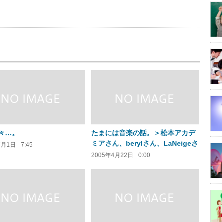
us
々…。
たまには音楽の話。＞松本アカデ
ミアさん、berylさん、LaNeigeさ
7月1日
7:45
んへ
2005年4月22日
0:00