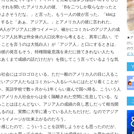
とそれを聞いたアメリカ人の彼、「Bを二つしか取らなかったと
分よさそうだな。」と言った。もう一人の彼が言った。「kbtは
」と。すると「あぁ、アジア人。」とアメリカ人の彼に言われた。
CA人がアジア人に持つイメージ。確かにコミカレのアジア人の成
アジア人比率は州全体の人口比率から考えると、異常に高い。で
★ア
けし
うことを言うのは大抵白人）が「アジア人」と口にするときは、
のウ
の彼の発言もそう。特権階級意識を未だに捨てきれない人たち
どう
はあくまで成績の話だけだが）を指してこう言っているような気
カ社会にはゴロゴロといる。ただ一般のアメリカ人の目に入るこ
ないアジア人たちはコミカレへ入るレベルにはたどり着くことが
い。英語学校で数ヶ月から1年くらい遊んで国へ帰る。こういう人
のアメリカ人社会からは全く隔離された空間に生息している。な
ることはほとんどない。アジア人の成績の良し悪しだって相当開
入るのは、実際に大学に通っている人たちだけだ。なのでアジア
いうイメージが出来上がるのだろう。
を感じたので、こういうことを説明しようかとも思ったのだが、