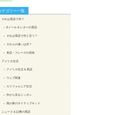
カテゴリー一覧
それは英語で何？
Eメール & レターの英語
それは英語で何と言う？
それらの違いは何？
単語・フレーズの意味
アメリカ生活
アメリカ生活 & 英語
ウェブ関連
カリフォルニア生活
外から見るニッポン
我が家のネイティブキッド
ニュース & 記事の英語