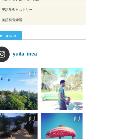
英語学習ヒストリー
英語発音練習
nstagram
yuita_inca