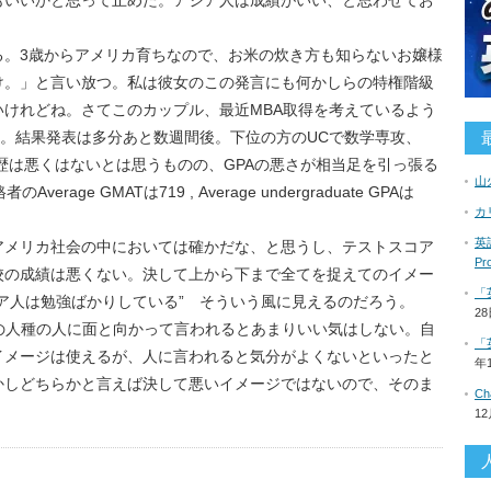
もいいかと思って止めた。アジア人は成績がいい、と思わせてお
る。3歳からアメリカ育ちなので、お米の炊き方も知らないお嬢様
け。」と言い放つ。私は彼女のこの発言にも何かしらの特権階級
けれどね。さてこのカップル、最近MBA取得を考えているよう
済み。結果発表は多分あと数週間後。下位の方のUCで数学専攻、
か。職歴は悪くはないとは思うものの、GPAの悪さが相当足を引っ張る
山
erage GMATは719 , Average undergraduate GPAは
カ
英語
アメリカ社会の中においては確かだな、と思うし、テストスコア
P
校の成績は悪くない。決して上から下まで全てを捉えてのイメー
「
ア人は勉強ばかりしている” そういう風に見えるのだろう。
2
いが、他の人種の人に面と向かって言われるとあまりいい気はしない。自
「
イメージは使えるが、人に言われると気分がよくないといったと
年
かしどちらかと言えば決して悪いイメージではないので、そのま
C
1