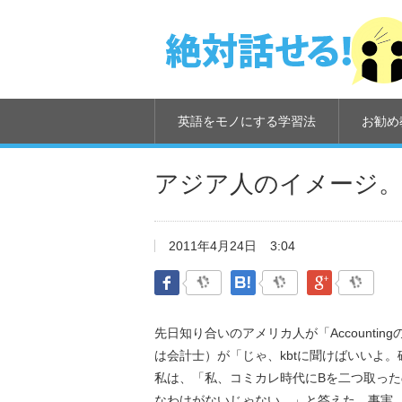
英語をモノにする学習法
お勧め
アジア人のイメージ
2011年4月24日
3:04
Facebook
はてなブックマーク
Google Pl
先日知り合いのアメリカ人が「Account
は会計士）が「じゃ、kbtに聞けばいいよ
私は、「私、コミカレ時代にBを二つ取ったの
なわけがないじゃない。」と答えた。事実