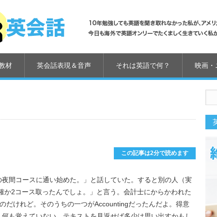
教材
英会話表現＆音声
それは英語で何？
映画・
。
us
この記事は2分で読めます
ingの夜間コースに通い始めた。」と話していた。すると別の人（実
。確か2コース取ったんでしょ。」と言う。会計士にからかわれた
だけれど。そのうちの一つがAccountingだったんだよ。得意
、何も覚えていない。テキストを見返せば多少は思い出すかもし