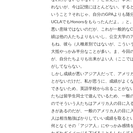
れないが、今は記憶にほとんどない。する
いうこと？それじゃ、自分のGPAよりも随
UCLAでもHonorsをもらったんだよ。
悪い意味ではないのだが、これが一般的な
績は他の人たちよりもいいし、公立大学の
もね、彼ら（人種差別ではないが、こうい
大抵やっかみ半分なことが多い。ま、今回
が、自分たちよりも出来がよい人（ここで
がしてならない。
しかし成績が悪いアジア人だって、アメリ
とがないだけだ。私が思うに、成績がよく
できないため、英語学校から出ることがな
たちは留学生同士で遊んでいるため、一般
のでそういう人たちはアメリカ人の目に入
きがあるのだが、一般のアメリカ人の目に
人は相当勉強ばかりしていい成績を取ると
何となくその「アジア人」にやっかみ感情