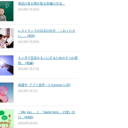
英語の音を聞き取る究極の方法。
2014年7月20日
レストランでの注文の仕方 「これくださ
い。」(#29)
2013年7月29日
６ヶ月で言語をモノにするための５つの原
則。 (前編)
2014年7月17日
保護中: アプリ音声 – 1 (Lesson 1-25)
2013年1月1日
「Me, too.」 と 「Same here.」の使い分
け。(#485)
2016年5月4日