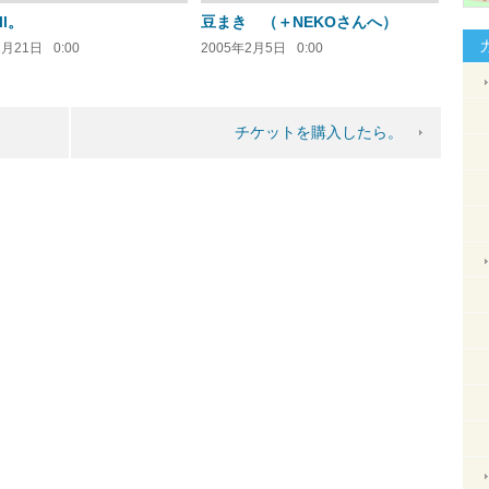
ll。
豆まき （＋NEKOさんへ）
2月21日
0:00
2005年2月5日
0:00
チケットを購入したら。