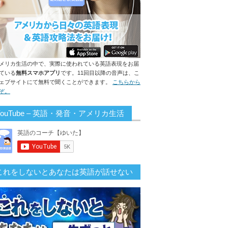
メリカ生活の中で、実際に使われている英語表現をお届
ている
無料スマホアプリ
です。11回目以降の音声は、こ
ェブサイトにて無料で聞くことができます。
こちらから
ぞ。
YouTube – 英語・発音・アメリカ生活
これをしないとあなたは英語が話せない