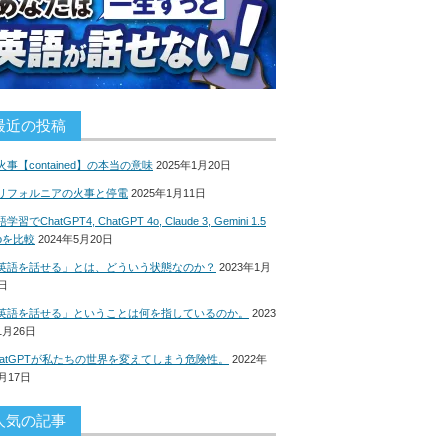
最近の投稿
火事【contained】の本当の意味
2025年1月20日
リフォルニアの火事と停電
2025年1月11日
学習でChatGPT4, ChatGPT 4o, Claude 3, Gemini 1.5
roを比較
2024年5月20日
英語を話せる」とは、どういう状態なのか？
2023年1月
8日
英語を話せる」ということは何を指しているのか。
2023
1月26日
hatGPTが私たちの世界を変えてしまう危険性。
2022年
2月17日
人気の記事