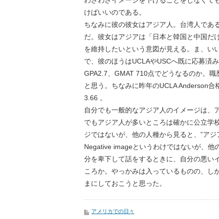
わざわざイメージを下げることをしなくて
けばいいのである。
ちなみに彼の彼女はアジア人。台湾人であ
だ。彼女はアジアは「日本と韓国と中国だ
を維持したいという意図が見える。ま、いい
で、彼のほうはUCLAやUSCへ既に応募
GPA2.7、GMAT 710点でどうなるの
と思う。ちなみに昨年のUCLA Anderson合格者のAv
3.66 。
自分でも一般的なアジア人のイメージは、
でもアジア人が多いところは確かに公立学
ジではないが、他の人種から見ると、”アジ
Negative imageというわけではな
分を卑下して話をするときに、自分の悪い
ころか。やっかみは入っているものの、し
まにしておこうと思った。
アメリカでの日々