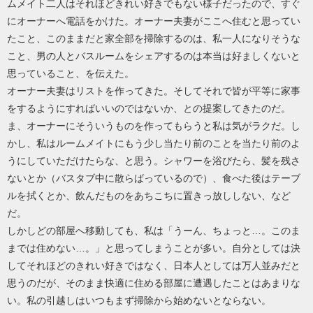
ムメイト二人はそれほどきれい好きでもない様子だったので、すぐ
にオーナーへ電話をかけた。オーナー夫妻がここへ住むと思ってい
たこと、このままだと家全部を掃除するのは、私一人になりそうな
こと、男の人とバスルームをシェアするのは本当は好ましくないと
思っていること、を伝えた。
オーナー夫妻はリストを作ってきた。そしてそれで皆が平等に家事
をするようにすればいいのではないか、との提案してきたのだ。
ま、オーナーにそういうものを作ってもらうと私は気がラクだ。し
かし、私はルームメイトにもう少し当たり前のことを当たり前のよ
うにしていただけたらな、と思う。シャワーを浴びたら、髪を残さ
ないとか（バスタブ中に散らばっているので）、食べた後はテーブ
ルを拭くとか、飲んだものをあちこちに置きっ放ししない、など
だ。
しかしどの部屋へ移動しても、私は「うーん、ちょっと…。このま
までは住めない…。」と思ってしまうことが多い。自分としては決
してそれほどのきれい好きではなく、日本人としては万人並みだと
思うのだが、そのまま快適に住める部屋に遭遇したことはあまりな
い。私の引越しはいつもまず掃除から始めないとならない。