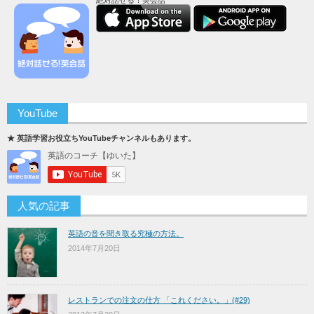
絶対話せる！英会話
YouTube
★ 英語学習お役立ちYouTubeチャンネルもあります。
人気の記事
英語の音を聞き取る究極の方法。
2014年7月20日
レストランでの注文の仕方 「これください。」(#29)