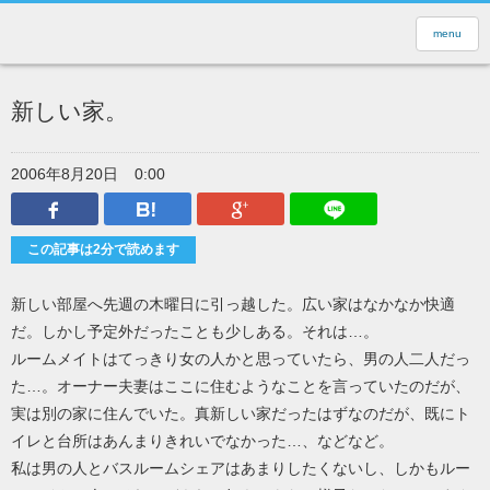
menu
新しい家。
2006年8月20日
0:00
Facebook
はてなブックマーク
Google Plus
LINEで送
この記事は2分で読めます
新しい部屋へ先週の木曜日に引っ越した。広い家はなかなか快適
だ。しかし予定外だったことも少しある。それは…。
ルームメイトはてっきり女の人かと思っていたら、男の人二人だっ
た…。オーナー夫妻はここに住むようなことを言っていたのだが、
実は別の家に住んでいた。真新しい家だったはずなのだが、既にト
イレと台所はあんまりきれいでなかった…、などなど。
私は男の人とバスルームシェアはあまりしたくないし、しかもルー