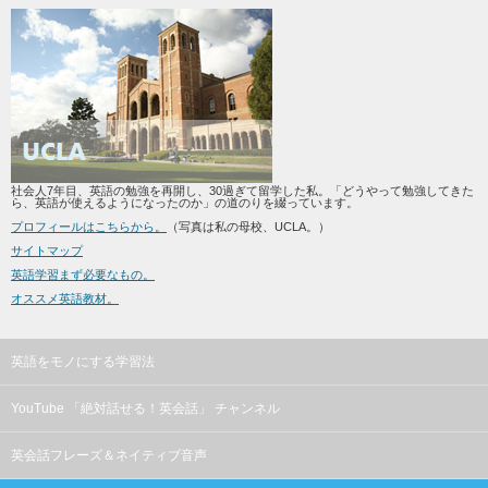
社会人7年目、英語の勉強を再開し、30過ぎて留学した私。「どうやって勉強してきた
ら、英語が使えるようになったのか」の道のりを綴っています。
プロフィールはこちらから。
（写真は私の母校、UCLA。）
サイトマップ
英語学習まず必要なもの。
オススメ英語教材。
英語をモノにする学習法
YouTube 「絶対話せる！英会話」 チャンネル
英会話フレーズ＆ネイティブ音声