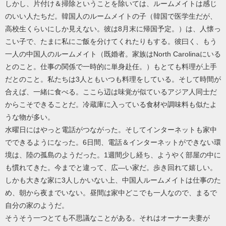
しかし、片付け＆掃除ということを除いては、ルームメイトは感じ
のいい人たちだ。韓国人のルームメイトの子（韓国で医学生だが、
高校生くらいにしか見えない。彼は8月末に帰国予定。）は、人懐っ
こい子で、たまに私にご飯を分けてくれたりもする。彼曰く、もう
一人の中国人のルームメイト（既婚者。家族はNorth Carolinaにいる
とのこと。仕事の関係で一時的に単身赴任。）もとても料理が上手
だとのこと。私たちは3人ともいつも料理をしている。そして時間が
合えば、一緒に食べる。ここら辺は味覚が似ているアジア人同士だ
からこそできることだ。冷蔵庫に入っている食材や調味料も似たよ
うな物が多い。
水曜日にはやっと電話がつながった。そしてインターネットも家中
でできるようになった。6日間、電話＆インターネットができない環
境は、陸の孤島のようだった。1週間少し経ち、ようやく部屋の中に
も慣れてきた。今までと違って、広―い家だ。歩き回れて嬉しい。
しかも大きな家に3人しかいない上、中国人ルームメイトは仕事のた
め、朝から夜までいない。昼間は家中どこでも一人なので、まるで
自分の家のようだ。
そうそう一つとても不思議なことがある。それはオーナー夫妻が