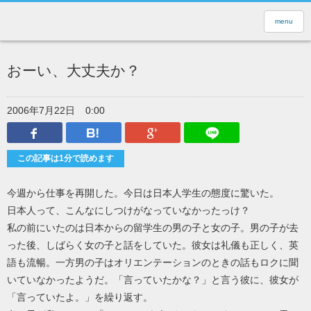
menu
おーい、大丈夫か？
2006年7月22日
0:00
Facebook
はてなブックマーク
Google Plus
LINEで送
この記事は1分で読めます
今週から仕事を再開した。今日は日本人学生の態度に驚いた。
日本人って、こんなにしつけがなっていなかったっけ？
私の前にいたのは日本からの留学生の男の子と女の子。男の子が去
った後、しばらく女の子と話をしていた。彼女は礼儀も正しく、英
語も流暢。一方男の子はオリエンテーションのときの話もロクに聞
いていなかったようだ。「言っていたかな？」と言う彼に、彼女が
「言っていたよ。」を繰り返す。