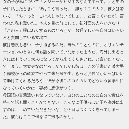
女の子が私について「メジャーがビジネスなんですって。」と男の
子に話したときに、彼はこう言った。「誰が？この人？」彼女は驚
いて、「ちょっと、この人じゃないでしょ。」と言っていたが、言
われた私も驚いた。本人を目の前にして、初対面の人をいきなり
「この人」呼ばわりするものだろうか、普通？しかも自分はいろい
ろと質問している立場で。
彼は態度も悪い。子供過ぎるのだ。自分のことなのに、オリエンテ
ーションのときに何も話を聞いていなかったようだ。海外に出ると
きにはもう少し大人になってから来てくださいね、と言いたくなっ
てしまう。大丈夫なのだろうか？しかし彼は、この間書いた某大手
予備校からの斡旋でやって来た留学生。きっとお仲間がいっぱいい
て助けてくれるだろう。彼が今後このコミカレでどういう留学生に
なっていくのかは、容易に想像がつく。
母国語の言葉遣いもなっていない、自分のことなのに自分で責任を
持って話も聞くことができない、こんなに子供っぽい子を海外に出
すのは、止めていただきたいな、と今日はつくづく思ってしまっ
た。彼らはここで何を得て帰るのかな。