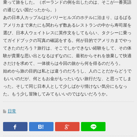
乗って旅をした。（ポーランドの例を出したのは、そこが一番英語
の通じない国だったから。）
あの日本人カップルはビバリーヒルズのホテルに泊まり、はるばる
アメリカまで来たにも関わらず数あるレストランの中から寿司屋を
選び、日本人ウェイトレスに英作文をしてもらい、タクシーに乗っ
てガイドブックの写真の確認をする。何が目的でアメリカまでやっ
てきたのだろう？旅行は、そこでしかできない経験をして、その体
験が貴重な思い出となるはずなのに、最初からそれを放棄して快適
さだけを求めて、一体彼らは今回の旅から何を得るのだろう。
始めから旅の目的は私とは違うのだろうし、人のことだからどうで
もいいのだが、何ともお金がもったいない旅行だな、と思ってしま
った。そして同じ日本人として少しばかり情けない気分にもなっ
た。もう少し冒険してみてもいいのではないだろうか。
日常
Facebook
はてなブックマーク
Google Plus
LINEで送