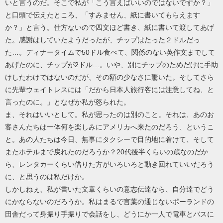
いと言うのだ。そこで私が「こう言えばいいのではないですか？」
と口頭で伝えたところ、「すみません、紙に書いてもらえます
か？」と言う。仕方ないので四文ほど書き、紙に書いて渡してあげ
た。感謝はしていたようだったが、チップはたった２ドルだっ
た…。ディナータイムで50ドル食べて、関係のない英作文までして
あげたのに、チップが2ドル…。いや、別にチップのためだけに手助
けしたわけではないのだが、その額の少なさに驚いた。そしてさら
に先輩ウェイトレスには「だから日本人旅行客には注意してね、と
言ったのに。」となぜか私が怒られた。
ま、それはいいとして。私が思ったのは別のこと。それは、あのお
客さんたちは一体何を楽しみにアメリカへ来たのだろう、というこ
と。あの人たちは今日、無事にタクシーで目的地に着けて、そして
またホテルまで戻れたのだろうか？20代後半くらいの歳なのだか
ら、レンタカーくらい借りた方がいろいろと動き回れていいだろう
に、と思うのは私だけか。
しかしねぇ、私が書いた文章くらいの意志伝達なら、自分達でどう
にかならないのだろうか。私はまるで言葉の通じないポーランドの
田舎だって身振り手振りで会話をし、どうにか一人で電車とバスに