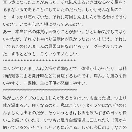
真っ赤になったことがあった。それ以来走るときはなるべく足をく
るまない服で走ることにしていたのだった。しかしそんな昔のこ
と、すっかり忘れていた。それに毎回じんましんが出るわけではな
いのだ。いつも忘れた頃にやって来るのだ。
あー、本当に私の体質は面倒なことが多い。ひどい病気持ちではな
いのだが、それでもやはり健康体が良かったといつも思う。それに
してもこのじんましんの原因は何なのだろう？ グーグルしてみ
た。するとどうも、こういうモノらしい。
**************************************************
コリン性じんましんは入浴や運動などで、体温が上がったり、は精
神的緊張による発汗時などに発症するものです。痒みより痛みを伴
いやすく、一過性。主に子供が発症しやすい。
**************************************************
私がこのタイプのじんましんが出るときはいつも走った後。つまり
体が温まると、痒くなるのだ。私はこういうタイプではない他のじ
んましんも出るのだが、そういうときはお酒を飲みすぎの日々が長
いこと続いていたり、いつもと違う自然環境に囲まれたり（何かを
触っているのかも？）したときに起こる。しかし今日のようなこの