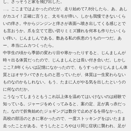
し、さっそうと家を飛び出した。
…。ここまではよかったのだが、走り始めて7,8分したら、あ、あし
がカユイ！正確に言うと、太モモが痒い。しかも我慢できないくら
いの痒さ。中からジンジンと痒さが表面へ噴き出してくる感じとで
も言おうか。爪を立てて思い切りミミズ腫れを何本も作りたいくら
い痒い。じんましんである。数ある私の疾患のうちの一つだ。あ
ー、本当にムカつくったら。
中学生の頃から季節の変わり目や寒かったりすると、じんましんが
時々出る体質だったので、じんましんとは長い付き合いだ。しかし
ここ7,8年くらいは記憶になかったので、もうすっかりじんましん体
質とはオサラバできたものと思っていたが、体質は一生変わらない
ものなのかもしれない。もう、たまに人がやる気を出したというの
に何なのだか。
こうなってしまうともうこれ以上体を温めてはいけないのは経験で
知っている。ジャージをめくってみると、案の定、足が真っ赤だっ
た。なので折角始めたジョギングは数分で止めざるを得なかった。
高校の部活のときに寒かったので、一度ストッキングをはいたまま
走ったことがある。そうしたところやはり同じ症状に襲われ、足が