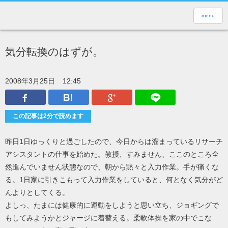
menu
気分転換のはずが。
2008年3月25日
12:45
Facebook
はてなブックマーク
Google Plus
LINEで送
この記事は2分で読めます
昨日1日ゆっくりと過ごしたので、今日からは溜まっているリサーチ
アシスタントの仕事を始めた。教授、すみません、ここのところ全
然進んでいません状態なので、朝から黙々と入力作業。手が痛くな
る。1日家に引きこもって入力作業をしていると、何となく気分がど
んよりとしてくる。
よしっ、たまには健康的に運動をしようと思い立ち、ジョギングで
もしてみようかとジャージに着替える。柔軟体操を家の中でこな