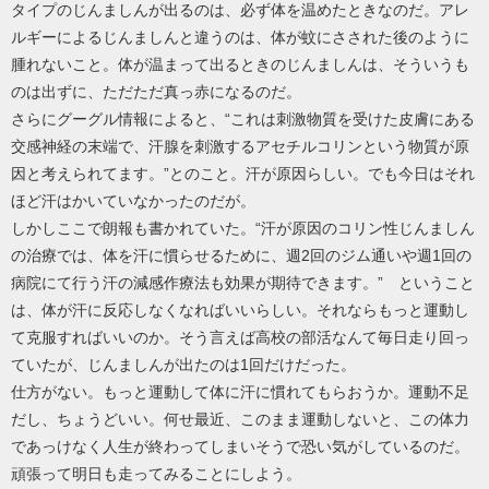
タイプのじんましんが出るのは、必ず体を温めたときなのだ。アレ
ルギーによるじんましんと違うのは、体が蚊にさされた後のように
腫れないこと。体が温まって出るときのじんましんは、そういうも
のは出ずに、ただただ真っ赤になるのだ。
さらにグーグル情報によると、“これは刺激物質を受けた皮膚にある
交感神経の末端で、汗腺を刺激するアセチルコリンという物質が原
因と考えられてます。”とのこと。汗が原因らしい。でも今日はそれ
ほど汗はかいていなかったのだが。
しかしここで朗報も書かれていた。“汗が原因のコリン性じんましん
の治療では、体を汗に慣らせるために、週2回のジム通いや週1回の
病院にて行う汗の減感作療法も効果が期待できます。” ということ
は、体が汗に反応しなくなればいいらしい。それならもっと運動し
て克服すればいいのか。そう言えば高校の部活なんて毎日走り回っ
ていたが、じんましんが出たのは1回だけだった。
仕方がない。もっと運動して体に汗に慣れてもらおうか。運動不足
だし、ちょうどいい。何せ最近、このまま運動しないと、この体力
であっけなく人生が終わってしまいそうで恐い気がしているのだ。
頑張って明日も走ってみることにしよう。