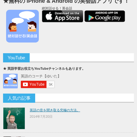
★無料の iPhone & Android の英会話アプリです！
絶対話せる！英会話
YouTube
★ 英語学習お役立ちYouTubeチャンネルもあります。
人気の記事
英語の音を聞き取る究極の方法。
2014年7月20日