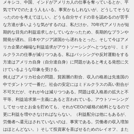
メキシコ、中国、インドがアメリカ人の仕事を奪っているとか、平
気でTVでのたまう人もいる。事実かもしれないが、どうしてそうな
ったのかを考えてほしい。どうも自分サイドの非を認めるのが苦手
な方達が多いような気がするのは、私だけか。70年代アメリカが短
期的な目先の利益追求しかしていなかったため、長期的なプランや
開発が遅れ、日本やアジア諸国から遅れをとった。そして今はアメ
リカ企業の極端な利益追求がアウトソーシングへとつながり、ミド
ルクラスの仕事が減りつつある。私はバッシングや反対運動をする
方達はアメリカ自身（自分達自身）に問題があると考える発想に欠
けているような印象を受ける。
例えばアメリカ社会の問題。貧困層の割合、収入の格差は先進国の
中でダントツで一番だ。社会の安定にはミドルクラスの高い割合が
不可欠だが、それが今は減りつつある。問題は収入格差の拡大と不
平等、利益追求第一主義にあると言われている。アウトソーシング
してせっせとお金を貯めても、それがCEOの破格の給料となるので
更に利益を増やさなければならない。（利益配分は他にもあるが、
労働者へ還元はされていないのは、事実である。労働者の収入増加
はほとんどない。）そして投資家を喜ばせるためのレイオフ、また