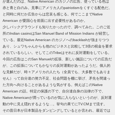
が選んだのは、Native American のカジノの広告。使っている色は
赤と青と白のみ。見事にアメリカ人のpatriotismをくすぐる配色だ。
と同時に何だか広告からは悲哀も感じる。何でここまでNative
American が愛国心を前面に出す必要性があるのか。
少しバックグラウンドも知りたかったので、調べてみた。このご近
所のIndian casinoはSan Manuel Band of Mission Indians が経営し
ている。最近Native American のカジノへのbacklashが強まりつつ
あり、シュワちゃんからも他のビジネスと比較して3倍の税金を要求
されているらしい。そしてこのTribeはそれに反対運動をしている。
今回の広告はこのSan Manuelの拡張、新しい施設についての広告だ
が、この拡張についてもかなりの反対運動があったようだ。個人的
な見解だが、時々アメリカの人たち（全員でも、大多数でもありま
せん）って自分達の努力不足、社会問題を棚に挙げ、矛先を間違っ
た方向へ向けることがあるような気がする。例えばこのNative
American の話。特定の保護の下で、自分達自身の法律の下で、
Native Americanが潤っているのが気に入らないというのが、反対運
動の中に見え隠れするような…。挙句の果てにTV.CMまで流す。
その昔日本が日本製品をダンピングしているとか言われ、最近では