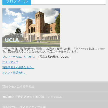
プロフィール
社会人7年目、英語の勉強を再開し、30過ぎて留学した私。「どうやって勉強してきた
ら、英語が使えるようになったのか」の道のりを綴っています。
プロフィールはこちらから。
（写真は私の母校、UCLA。）
サイトマップ
英語学習まず必要なもの。
オススメ英語教材。
英語をモノにする学習法
YouTube 「絶対話せる！英会話」 チャンネル
英会話フレーズ＆ネイティブ音声