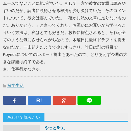
ムースでないことに気が付いた。そして一方で彼女の文章は読みや
すいのだが、読者に説得させる根拠が少し欠けていた。そのコメン
トについて、彼女は喜んでいた。「確かに私の文章に足りないもの
だ。ありがとう。」と言ってくれた。お互いにお互いから学べるこ
ういう方法は、私はとても好きだ。教授に採点されると、それが全
てのような気にさせられがちなので。木曜日に最終ドラフトを提出
なのだが、一山超えたようで少しすっきり。昨日は別の科目で
Keynesについてのレポート提出もあったので、とりあえず今週の大
きな課題は終了である。
さ、仕事行かなきゃ。
留学生活
Facebook
はてなブックマーク
Google Plus
LINEで送
あわせて読みたい
やっと5つ。