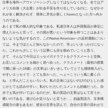
仕事を海外へアウトソーシングしなくてはならなくなる。全てはア
メリカ自身（大企業）が社会不安を作り出しているのに、なぜかそ
れが全く解決されず、簡単に矛先が新しくhavesとなった方へ向か
うのである。
あくまで私の個人的な印象である。私達日本人は外国製品が身近に
増えたからと言って、その国が悪いという印象を持つことはあまり
ないような気がするので。このNative Americanへの反対運動につい
ては、今までほとんど知らなかったので、学ぶいいきっかけになっ
た。これから少しこういう記事にも目を留めていこうと思う。
さて、そんなで今日はエッセイのドラフトをクラスメートと交換。
お互いにコメントを細かく述べ合った。クラスメート（最初の授業
で隣に座った18歳）の文章はいきいきしていてとても感情移入がし
やすいエッセイで、とても良かった。へぇーこういう風に書くの
ね、と学んだこともいろいろ。私の文体にはないのびのびとした感
じがとても読みやすい。私がいただいたコメントも的確だった。自
分でも気が付いてはいるのだが、私の英語の文章はなんて言うか、
硬いのである。遊び心が足りないと言うか…。勿論英語力、文章構
成能力の差もあるが。彼女の文章を読んで、自分の文章の流れがス