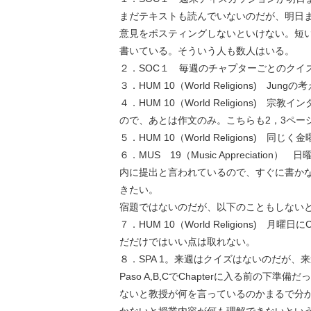
まだテキストも読んでいないのだが、明日
意見をポスティングしないといけない。短
書いている。そういう人も数人はいる。
２．SOC１ 毎週のチャプターごとのクイズ
３．HUM 10（World Religions)
４．HUM 10（World Religions
ので、あとは作文のみ。こちらも2，3ペー
５．HUM 10（World Religions
６．MUS 19（Music Appreciat
内に提出と言われているので、すぐに書か
きたい。
宿題ではないのだが、以下のこともしない
７．HUM 10（World Religions) 
だだけではいい点は取れない。
８．SPA 1。来週はクイズはないのだが、来
Paso A,B,CでChapterに入る前の
ないと教授が何を言っているのかまるで分