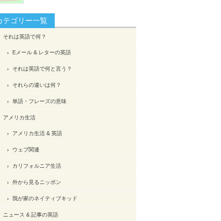
カテゴリー一覧
それは英語で何？
Eメール & レターの英語
それは英語で何と言う？
それらの違いは何？
単語・フレーズの意味
アメリカ生活
アメリカ生活 & 英語
ウェブ関連
カリフォルニア生活
外から見るニッポン
我が家のネイティブキッド
ニュース & 記事の英語