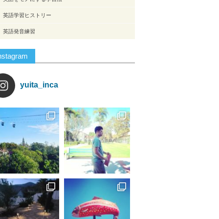
英語学習ヒストリー
英語発音練習
nstagram
yuita_inca