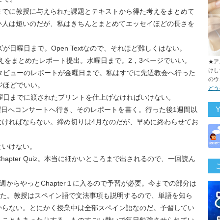
までに教授に与えられた課題とテキストから得た考えをまとめて
い人は短いのだが、私はきちんとまとめてエッセイほどの長さを
が日曜日まで。Open Textなので、それほど難しくはない。
 Jungの考えをまとめたレポート提出。水曜日まで。2，3ページでいい。
★ア
けし
) 宗教インタビューのレポートが金曜日まで。私はすでに先週教会へ行った
のウ
ジほどでいい。
どう
) 同じく金曜日までに渡されたプリントを仕上げなければいけない。
ion） 日曜日へコンサートへ行き、そのレポートを書く。行った後1週間以
なければならない。締め切りは4月なのだが、早めに終わらせてお
といけない。
月曜日にChapter Quiz。本当に細かいところまで出されるので、一回読ん
週からやっとChapter１に入るので予習が必要。今までの部分は
下準備だった。教授はスペイン語で文法事項も説明するので、単語を知ら
からない。とにかく授業中は全部スペイン語なのだ。予習してい