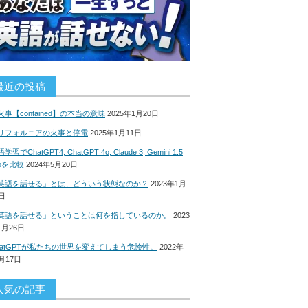
最近の投稿
火事【contained】の本当の意味
2025年1月20日
リフォルニアの火事と停電
2025年1月11日
学習でChatGPT4, ChatGPT 4o, Claude 3, Gemini 1.5
roを比較
2024年5月20日
英語を話せる」とは、どういう状態なのか？
2023年1月
8日
英語を話せる」ということは何を指しているのか。
2023
1月26日
hatGPTが私たちの世界を変えてしまう危険性。
2022年
2月17日
人気の記事