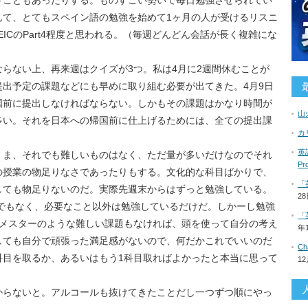
うこともあったりする。ものすごい勢いで毎日勉強させられてい
んて、とてもスペイン語の勉強を始めて1ヶ月の人が受けるリスニ
ICのPart4程度と思われる。（毎週どんどん会話が長く複雑にな
らない上、再来週はクイズが3つ。私は4月に2週間休むことが
出予定の課題などにも早めに取り組む必要が出てきた。4月9日
国前に提出しなければならない。しかもその課題はかなり時間が
山
多い。それを日本への帰国前に仕上げるためには、全ての提出課
カ
。
英語
。ま、それでも難しいものはなく、ただ量が多いだけなのでそれ
P
の授業の物足りなさであったりもする。文化的な科目ばかりで、
「
しても物足りないのだ。実際先週末からはずっと勉強している。
2
でもなく、必要なこと以外は勉強しているだけだ。しかーし勉強
「
セメスターのような難しい課題もなければ、頭を使って自分の考え
年
しても自分で頑張った満足感がないので、何だかこれでいいのだ
C
科目を取るか、あるいはもう1科目取ればよかったと本当に思って
1
からないと。アルコールも抜けてきたことだし一つずつ順にやっ