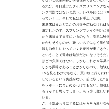
かないと授業内容が何も理解できないとい
る気分。今日受けたクイズのリスニングな
ング問題ではないと思う。レベル的にはTOE
っていく…。そして私はお手上げ状態。）
来週末はまたどこかのお寺を訪ねなければな
決定したので、スプリングブレイク明けに提
から末日まで日本にいるのなら、課題は帰
かかりそうなのだ。難しいのではなく量が
題を前倒しにやっていく必要性が出てきた
ということで週末は勉強だけになりそうだ
ほどの負担ではない。しかしこれが今学期
しかも興味があることばかりなので、勉強
TVを見るわけでもなく、買い物に行くわけ
しているという実感がない。前に取った2
をレポートにまとめるわけでもない。勉強
ろうか？と思ってしまう。もう少し難しい
いる。
さ、全部終わりにするにはそろそろ取り掛