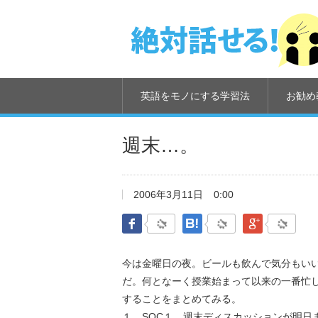
英語をモノにする学習法
お勧め
週末…。
2006年3月11日
0:00
Facebook
はてなブックマーク
Google Pl
今は金曜日の夜。ビールも飲んで気分もい
だ。何となーく授業始まって以来の一番忙
することをまとめてみる。
１．SOC１ 週末ディスカッションが明日