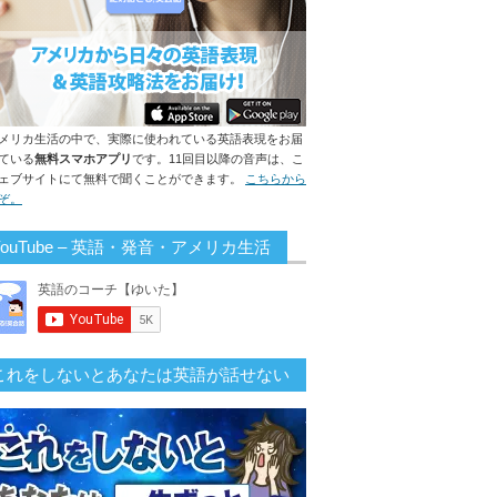
メリカ生活の中で、実際に使われている英語表現をお届
ている
無料スマホアプリ
です。11回目以降の音声は、こ
ェブサイトにて無料で聞くことができます。
こちらから
ぞ。
YouTube – 英語・発音・アメリカ生活
これをしないとあなたは英語が話せない