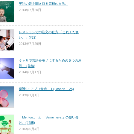
英語の音を聞き取る究極の方法。
2014年7月20日
レストランでの注文の仕方 「これくださ
い。」(#29)
2013年7月29日
６ヶ月で言語をモノにするための５つの原
則。 (前編)
2014年7月17日
保護中: アプリ音声 – 1 (Lesson 1-25)
2013年1月1日
「Me, too.」 と 「Same here.」の使い分
け。(#485)
2016年5月4日