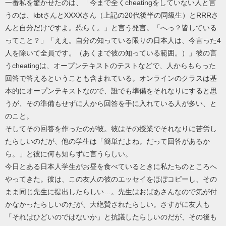
一番私を驚かせたのは、「今まで全くcheatingをしていない人と言
うのは、kbtさんとXXXXさん（上記の20代後半の同級生）とRRRさ
んと自分だけですよ。恐らく。」と言う発言。「へっ？皆している
ってこと？」「ええ。自分の知っている限りの日本人は、今言った4
人を除いて全員です。（あくまで彼の知っている範囲。）」彼の言
うcheatingは、オープンテキストのテストなどで、人からもらった
回答で答えるということも含まれている。オンラインのクラスは基
本的にオープンテキストなので、誰でも準備をそれなりにすると思
うが、その準備もせずに人から回答を手に入れている人が多い、と
のこと。
そしてその回答を作ったのが彼。彼はその授業でそれなりに苦労し
たらしいのだが、他の学生は「簡単だよね。だって回答があるか
ら。」と彼に何も知らずに言うらしい。
今日とある日本人学生がお昼を食べているときに私たちのところへ
やってきた。彼は、この友人の彼のエッセイをほぼコピーし、その
まま同じ先生に提出したらしい…。先生はおばあさんなので気が付
かなかったらしいのだが、大絶賛されたらしい。さすがに友人も
「それはひどいのではないか」と抗議したらしいのだが、その後も