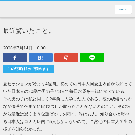
menu
最近驚いたこと。
2006年7月14日
0:00
Facebook
はてなブックマーク
Google Plus
LINEで送
この記事は3分で読めます
夏セッションが始まり4週間。初めての日本人同級生＆前から知って
いた日本人の20歳の男の子と3人で毎日お昼を一緒に食べている。
その男の子は私と同じく2年前に入学した人である。彼の成績もなか
なか優秀で今までにBは2つしか取ったことがないとのこと。その彼
から最近は驚くような話ばかりを聞く。私は友人、知り合いと呼べ
る日本人はコミカレ内に5人しかいないので、全然他の日本人学生の
様子を知らなかった。