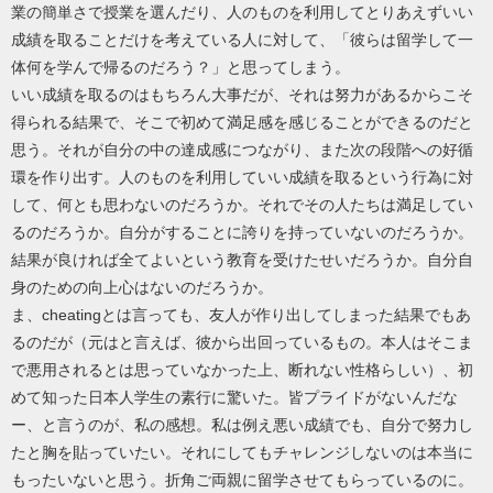
業の簡単さで授業を選んだり、人のものを利用してとりあえずいい
成績を取ることだけを考えている人に対して、「彼らは留学して一
体何を学んで帰るのだろう？」と思ってしまう。
いい成績を取るのはもちろん大事だが、それは努力があるからこそ
得られる結果で、そこで初めて満足感を感じることができるのだと
思う。それが自分の中の達成感につながり、また次の段階への好循
環を作り出す。人のものを利用していい成績を取るという行為に対
して、何とも思わないのだろうか。それでその人たちは満足してい
るのだろうか。自分がすることに誇りを持っていないのだろうか。
結果が良ければ全てよいという教育を受けたせいだろうか。自分自
身のための向上心はないのだろうか。
ま、cheatingとは言っても、友人が作り出してしまった結果でもあ
るのだが（元はと言えば、彼から出回っているもの。本人はそこま
で悪用されるとは思っていなかった上、断れない性格らしい）、初
めて知った日本人学生の素行に驚いた。皆プライドがないんだな
ー、と言うのが、私の感想。私は例え悪い成績でも、自分で努力し
たと胸を貼っていたい。それにしてもチャレンジしないのは本当に
もったいないと思う。折角ご両親に留学させてもらっているのに。