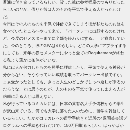
普通に付き合っているらしい。貸した彼は参考程度のつもりだった
らしいのだが、借りた彼は人のものを平気で使える人だったわけ
だ。
今日はその人のものを平気で拝借できてしまう彼が私たちのお昼を
食べていたところへやって来て、「バークレーに出願するのだけれ
ど、今度のセメスターまでに全部を終わりにする。」と宣言してい
た。今のところ、彼のGPAは4.0らしい。どこの大学にアプライする
にしても、来年の春セメスターにやっと全てのRequirementが終わ
る私より遥かに条件がいいな。
私には人が努力したものを勝手に拝借したり、平気で使える神経が
分からない。そうやっていい成績を取ってバークレー出願ですか。
まぁ受かったとしても、きっと人生のどこかでしっぺ返しが来るの
だろうな、とは思うのだが。人のものを平気で使ってしまえる人が
信頼に足る人とは思えない。
私が行っているコミカレには、日本の某有名大手予備校からの学生
が沢山来ている。何でも大学に落ちた人のために、留学を斡旋して
いるらしい。たかがコミカレへの留学手続きと近所の4週間英会話プ
ログラムへの手続き代行だけで、150万円取るらしい。ばっかばか