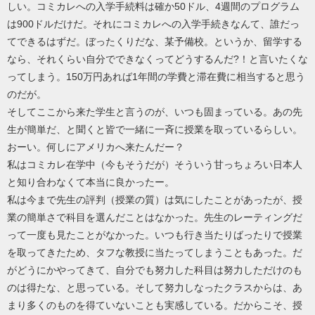
しい。コミカレへの入学手続料は確か50ドル、4週間のプログラム
は900ドルだけだ。それにコミカレへの入学手続きなんて、誰だっ
てできるはずだ。ぼったくりだな、某予備校。というか、留学する
なら、それくらい自分でできなくってどうするんだ?！と言いたくな
ってしまう。150万円あれば1年間の学費と滞在費に相当すると思う
のだが。
そしてここから来た学生と言うのが、いつも固まっている。あの先
生が簡単だ、と聞くと皆で一緒に一斉に授業を取っているらしい。
おーい。何しにアメリカへ来たんだー？
私はコミカレ在学中（今もそうだが）そういう甘っちょろい日本人
と知り合わなくて本当に良かったー。
私は今まで先生の評判（授業の質）は気にしたことがあったが、授
業の簡単さで科目を選んだことはなかった。先生のレーティングだ
って一度も見たことがなかった。いつも行き当たりばったりで授業
を取ってきたため、タフな教授に当たってしまうこともあった。だ
がどうにかやってきて、自分でも努力した科目は努力しただけのも
のは得たな、と思っている。そして努力しなったクラスからは、あ
まり多くのものを得ていないことも実感している。だからこそ、授