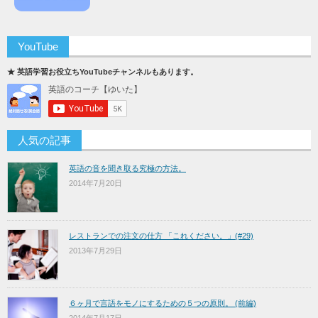
YouTube
★ 英語学習お役立ちYouTubeチャンネルもあります。
人気の記事
英語の音を聞き取る究極の方法。
2014年7月20日
レストランでの注文の仕方 「これください。」(#29)
2013年7月29日
６ヶ月で言語をモノにするための５つの原則。 (前編)