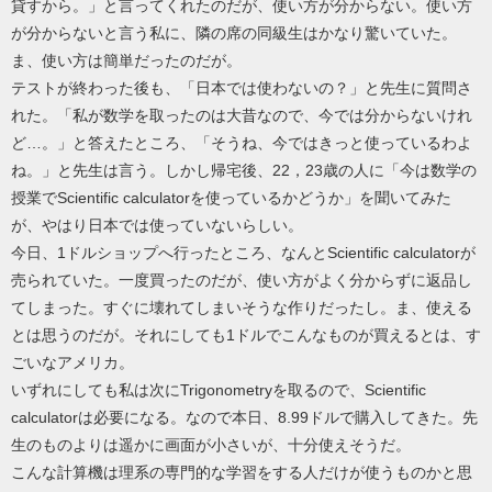
貸すから。」と言ってくれたのだが、使い方が分からない。使い方
が分からないと言う私に、隣の席の同級生はかなり驚いていた。
ま、使い方は簡単だったのだが。
テストが終わった後も、「日本では使わないの？」と先生に質問さ
れた。「私が数学を取ったのは大昔なので、今では分からないけれ
ど…。」と答えたところ、「そうね、今ではきっと使っているわよ
ね。」と先生は言う。しかし帰宅後、22，23歳の人に「今は数学の
授業でScientific calculatorを使っているかどうか」を聞いてみた
が、やはり日本では使っていないらしい。
今日、1ドルショップへ行ったところ、なんとScientific calculatorが
売られていた。一度買ったのだが、使い方がよく分からずに返品し
てしまった。すぐに壊れてしまいそうな作りだったし。ま、使える
とは思うのだが。それにしても1ドルでこんなものが買えるとは、す
ごいなアメリカ。
いずれにしても私は次にTrigonometryを取るので、Scientific
calculatorは必要になる。なので本日、8.99ドルで購入してきた。先
生のものよりは遥かに画面が小さいが、十分使えそうだ。
こんな計算機は理系の専門的な学習をする人だけが使うものかと思