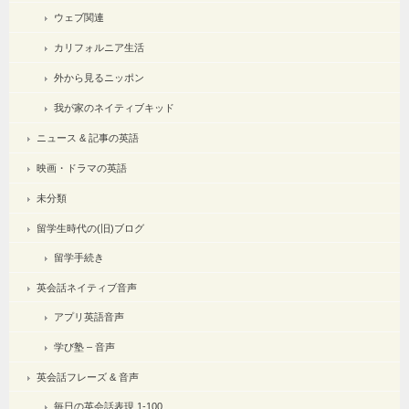
ウェブ関連
カリフォルニア生活
外から見るニッポン
我が家のネイティブキッド
ニュース & 記事の英語
映画・ドラマの英語
未分類
留学生時代の(旧)ブログ
留学手続き
英会話ネイティブ音声
アプリ英語音声
学び塾 – 音声
英会話フレーズ & 音声
毎日の英会話表現 1-100