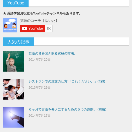
YouTube
★ 英語学習お役立ちYouTubeチャンネルもあります。
人気の記事
英語の音を聞き取る究極の方法。
2014年7月20日
レストランでの注文の仕方 「これください。」(#29)
2013年7月29日
６ヶ月で言語をモノにするための５つの原則。 (前編)
2014年7月17日