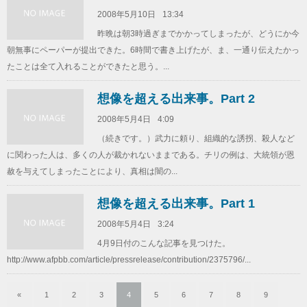
2008年5月10日
13:34
昨晩は朝3時過ぎまでかかってしまったが、どうにか今
朝無事にペーパーが提出できた。6時間で書き上げたが、ま、一通り伝えたかっ
たことは全て入れることができたと思う。...
想像を超える出来事。Part 2
2008年5月4日
4:09
（続きです。）武力に頼り、組織的な誘拐、殺人など
に関わった人は、多くの人が裁かれないままである。チリの例は、大統領が恩
赦を与えてしまったことにより、真相は闇の...
想像を超える出来事。Part 1
2008年5月4日
3:24
4月9日付のこんな記事を見つけた。
http://www.afpbb.com/article/pressrelease/contribution/2375796/...
«
1
2
3
4
5
6
7
8
9