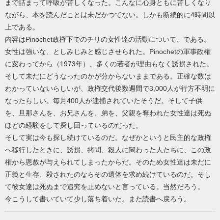
まで詰まって呼吸が苦しくなった。こんなに心身ともに苦しくなり
ながら、本を読んだことは未だかつてない。しかも断続的に4時間以
上である。
内容はPinochet政権下でのチリの女性達の活動について、である。
女性は強いな、としみじみと感じさせられた。Pinochetの軍事政権
に変わってから（1973年）、多くの若者が理由もなく誘拐された。
そして未だにどうなったのかが分からないままである。正確な数は
わかっていないらしいが、政権交代後数週間で3,000人が行方不明に
なったらしい。毎月400人が逮捕されていたそうだ。そして子供
を、旦那さんを、お兄さんを、弟を、父親を奪われた女性達は死ぬ
ほどの経験をして探し回っているのだった。
そして実は今も探し続けているのだ。なぜかというと民主的な政権
へ移行したときに、誘拐、拷問、殺人に関わった人たちに、この政
権から恩赦が与えられてしまったからだ。そのため女性達は未だに
正義と生存、殺されたのならその遺体を求め続けているのだ。そし
て彼女達は死ぬまで追究を止めないと言っている。当然だろう。
今こうして書いていて少し落ち着いた。また読書へ戻ろう。