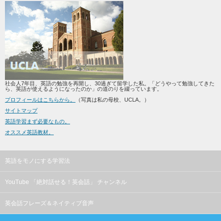
社会人7年目、英語の勉強を再開し、30過ぎて留学した私。「どうやって勉強してきた
ら、英語が使えるようになったのか」の道のりを綴っています。
プロフィールはこちらから。
（写真は私の母校、UCLA。）
サイトマップ
英語学習まず必要なもの。
オススメ英語教材。
英語をモノにする学習法
YouTube 「絶対話せる！英会話」 チャンネル
英会話フレーズ＆ネイティブ音声