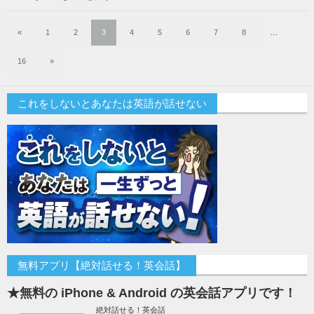
«
1
2
3
4
5
6
7
8
…
16
»
これをしないとあなたは英語が話せない
無料アプリ【絶対話せる！英会話】
★無料の iPhone & Android の英会話アプリです！
絶対話せる！英会話