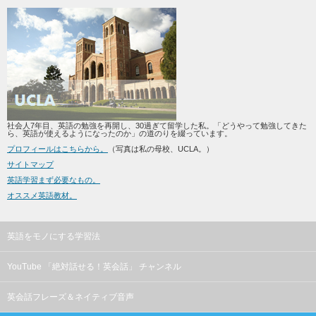
社会人7年目、英語の勉強を再開し、30過ぎて留学した私。「どうやって勉強してきた
ら、英語が使えるようになったのか」の道のりを綴っています。
プロフィールはこちらから。
（写真は私の母校、UCLA。）
サイトマップ
英語学習まず必要なもの。
オススメ英語教材。
英語をモノにする学習法
YouTube 「絶対話せる！英会話」 チャンネル
英会話フレーズ＆ネイティブ音声