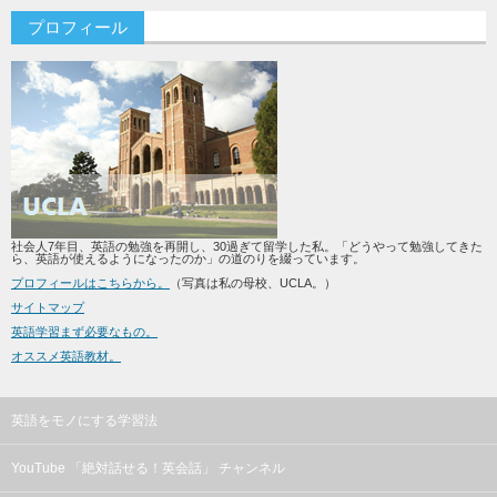
プロフィール
社会人7年目、英語の勉強を再開し、30過ぎて留学した私。「どうやって勉強してきた
ら、英語が使えるようになったのか」の道のりを綴っています。
プロフィールはこちらから。
（写真は私の母校、UCLA。）
サイトマップ
英語学習まず必要なもの。
オススメ英語教材。
英語をモノにする学習法
YouTube 「絶対話せる！英会話」 チャンネル