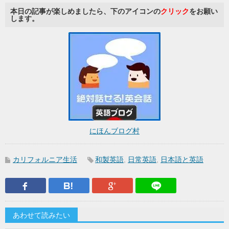
本日の記事が楽しめましたら、下のアイコンの
クリック
をお願い
します。
にほんブログ村
カリフォルニア生活
和製英語
,
日常英語
,
日本語と英語
Facebook
はてなブックマーク
Google Plus
LINEで送
あわせて読みたい