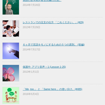
英語の音を聞き取る究極の方法。
2014年7月20日
レストランでの注文の仕方 「これください。」(#29)
2013年7月29日
６ヶ月で言語をモノにするための５つの原則。 (前編)
2014年7月17日
保護中: アプリ音声 – 1 (Lesson 1-25)
2013年1月1日
「Me, too.」 と 「Same here.」の使い分け。(#485)
2016年5月4日