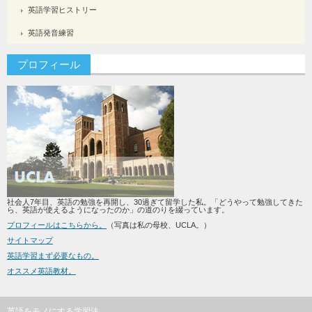
英語学習ヒストリー
英語発音練習
プロフィール
社会人7年目、英語の勉強を再開し、30過ぎて留学した私。「どうやって勉強してきた
ら、英語が使えるようになったのか」の道のりを綴っています。
プロフィールはこちらから。
（写真は私の母校、UCLA。）
サイトマップ
英語学習まず必要なもの。
オススメ英語教材。
英語をモノにする学習法