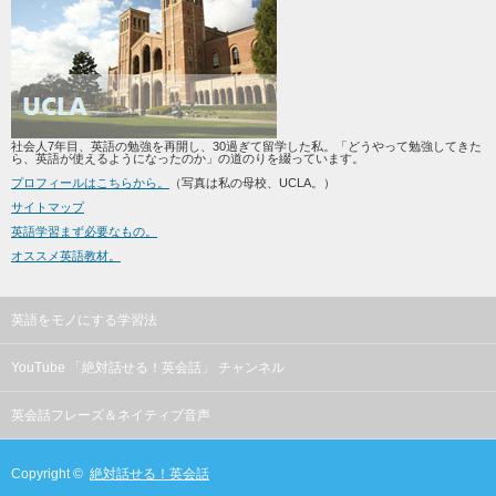
社会人7年目、英語の勉強を再開し、30過ぎて留学した私。「どうやって勉強してきた
ら、英語が使えるようになったのか」の道のりを綴っています。
プロフィールはこちらから。
（写真は私の母校、UCLA。）
サイトマップ
英語学習まず必要なもの。
オススメ英語教材。
英語をモノにする学習法
YouTube 「絶対話せる！英会話」 チャンネル
英会話フレーズ＆ネイティブ音声
Copyright ©
絶対話せる！英会話