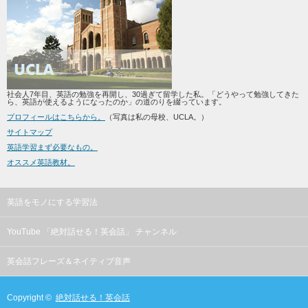
社会人7年目、英語の勉強を再開し、30過ぎて留学した私。「どうやって勉強してきた
ら、英語が使えるようになったのか」の道のりを綴っています。
プロフィールはこちらから。
（写真は私の母校、UCLA。）
サイトマップ
英語学習まず必要なもの。
オススメ英語教材。
英語をモノにする学習法
YouTube 「絶対話せる！英会話」 チャンネル
英会話フレーズ＆ネイティブ音声
Copyright ©
絶対話せる！英会話