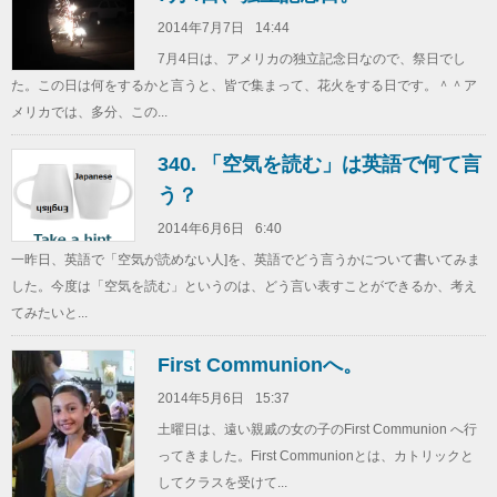
2014年7月7日
14:44
7月4日は、アメリカの独立記念日なので、祭日でし
た。この日は何をするかと言うと、皆で集まって、花火をする日です。＾＾ア
メリカでは、多分、この...
340. 「空気を読む」は英語で何て言
う？
2014年6月6日
6:40
一昨日、英語で「空気が読めない人]を、英語でどう言うかについて書いてみま
した。今度は「空気を読む」というのは、どう言い表すことができるか、考え
てみたいと...
First Communionへ。
2014年5月6日
15:37
土曜日は、遠い親戚の女の子のFirst Communion へ行
ってきました。First Communionとは、カトリックと
してクラスを受けて...