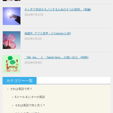
６ヶ月で言語をモノにするための５つの原則。 (前編)
2014年7月17日
保護中: アプリ音声 – 1 (Lesson 1-25)
2013年1月1日
「Me, too.」 と 「Same here.」の使い分け。(#485)
2016年5月4日
カテゴリー一覧
それは英語で何？
Eメール & レターの英語
それは英語で何と言う？