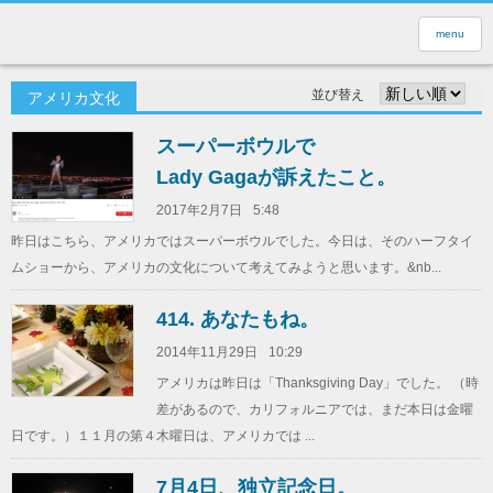
menu
並び替え
アメリカ文化
スーパーボウルで
Lady Gagaが訴えたこと。
2017年2月7日
5:48
昨日はこちら、アメリカではスーパーボウルでした。今日は、そのハーフタイ
ムショーから、アメリカの文化について考えてみようと思います。&nb...
414. あなたもね。
2014年11月29日
10:29
アメリカは昨日は「Thanksgiving Day」でした。 （時
差があるので、カリフォルニアでは、まだ本日は金曜
日です。）１１月の第４木曜日は、アメリカでは ...
7月4日、独立記念日。