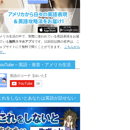
メリカ生活の中で、実際に使われている英語表現をお届
ている
無料スマホアプリ
です。11回目以降の音声は、こ
ェブサイトにて無料で聞くことができます。
こちらから
ぞ。
YouTube – 英語・発音・アメリカ生活
これをしないとあなたは英語が話せない