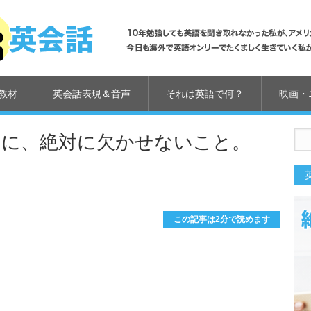
教材
英会話表現＆音声
それは英語で何？
映画・
めに、絶対に欠かせないこと。
us
この記事は2分で読めます