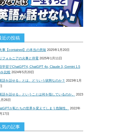
最近の投稿
火事【contained】の本当の意味
2025年1月20日
リフォルニアの火事と停電
2025年1月11日
学習でChatGPT4, ChatGPT 4o, Claude 3, Gemini 1.5
roを比較
2024年5月20日
英語を話せる」とは、どういう状態なのか？
2023年1月
8日
英語を話せる」ということは何を指しているのか。
2023
1月26日
hatGPTが私たちの世界を変えてしまう危険性。
2022年
2月17日
人気の記事