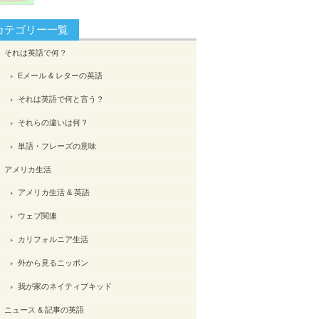
カテゴリー一覧
それは英語で何？
Eメール & レターの英語
それは英語で何と言う？
それらの違いは何？
単語・フレーズの意味
アメリカ生活
アメリカ生活 & 英語
ウェブ関連
カリフォルニア生活
外から見るニッポン
我が家のネイティブキッド
ニュース & 記事の英語