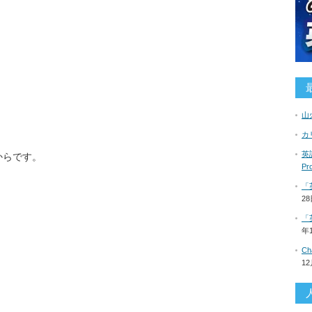
山
カ
英語
からです。
P
「
2
「
年
C
1