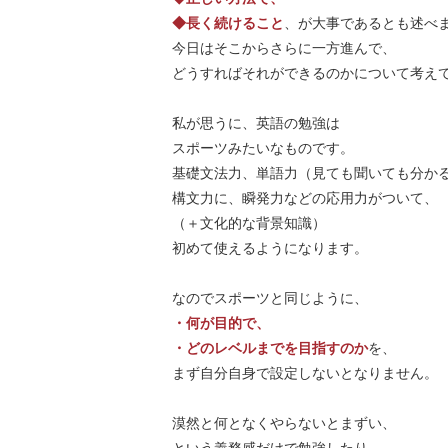
◆長く続けること
、が大事であるとも述べ
今日はそこからさらに一方進んで、
どうすればそれができるのかについて考え
私が思うに、英語の勉強は
スポーツみたいなものです。
基礎文法力、単語力（見ても聞いても分か
構文力に、瞬発力などの応用力がついて、
（＋文化的な背景知識）
初めて使えるようになります。
なのでスポーツと同じように、
・何が目的で、
・どのレベルまでを目指すのか
を、
まず自分自身で設定しないとなりません。
漠然と何となくやらないとまずい、