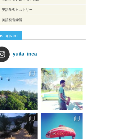
英語学習ヒストリー
英語発音練習
nstagram
yuita_inca