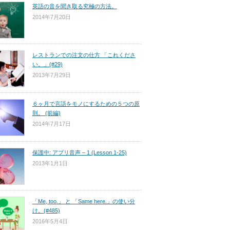
英語の音を聞き取る究極の方法。
2014年7月20日
レストランでの注文の仕方 「これくださ
い。」(#29)
2013年7月29日
６ヶ月で言語をモノにするための５つの原
則。 (前編)
2014年7月17日
保護中: アプリ音声 – 1 (Lesson 1-25)
2013年1月1日
「Me, too.」 と 「Same here.」の使い分
け。(#485)
2016年5月4日