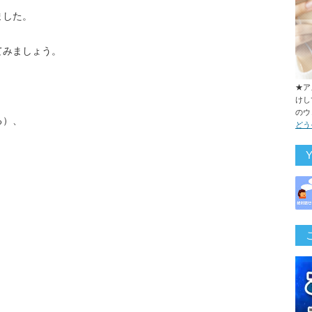
ました。
てみましょう。
★ア
けし
のウ
る）、
どう