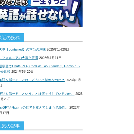
最近の投稿
火事【contained】の本当の意味
2025年1月20日
リフォルニアの火事と停電
2025年1月11日
学習でChatGPT4, ChatGPT 4o, Claude 3, Gemini 1.5
roを比較
2024年5月20日
英語を話せる」とは、どういう状態なのか？
2023年1月
8日
英語を話せる」ということは何を指しているのか。
2023
1月26日
hatGPTが私たちの世界を変えてしまう危険性。
2022年
2月17日
人気の記事