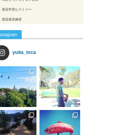
英語学習ヒストリー
英語発音練習
nstagram
yuita_inca