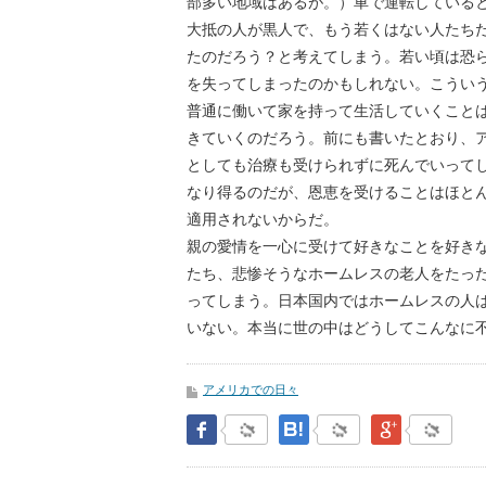
部多い地域はあるが。）車で運転している
大抵の人が黒人で、もう若くはない人たち
たのだろう？と考えてしまう。若い頃は恐
を失ってしまったのかもしれない。こうい
普通に働いて家を持って生活していくこと
きていくのだろう。前にも書いたとおり、
としても治療も受けられずに死んでいってしま
なり得るのだが、恩恵を受けることはほと
適用されないからだ。
親の愛情を一心に受けて好きなことを好き
たち、悲惨そうなホームレスの老人をたっ
ってしまう。日本国内ではホームレスの人
いない。本当に世の中はどうしてこんなに
アメリカでの日々
Facebook
はてなブックマーク
Google Pl