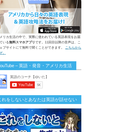
メリカ生活の中で、実際に使われている英語表現をお届
ている
無料スマホアプリ
です。11回目以降の音声は、こ
ェブサイトにて無料で聞くことができます。
こちらから
ぞ。
YouTube – 英語・発音・アメリカ生活
これをしないとあなたは英語が話せない