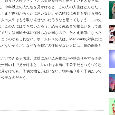
と、時々バス停でたくさんの荷物を持って座っている人を見る。
だ。中年以上の人たちを見かけると、この人の人生はどんなだっ
らくまだ差別があったに違いない。その時代に教育を受ける機会
う人の人生はもう取り返せないだろうなと思ってしまう。この先
は、この人にはできないだろう。恐らく死ぬまで物乞いをして生
アメリカは国民全体に保険もない国なので、たとえ病気になった
うのかもしれない。ホームレスの人は、Medicaidの対象には
んどないそうだ。なぜなら特定の住所がない人には、州の保険も
なだけできる子供達、道端に座り込み物乞いや物売りをする子供
た一日の中で見かけると、世の中は本当に不公平だとつくづく思
は見かけても、子供の物乞いはいない。物を売り歩く子供だって
不公平なのだろう。
us