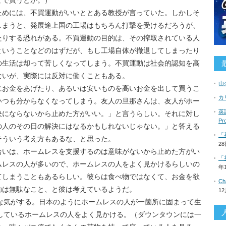
どで買うとか。）
ためには、不買運動がいいととある教授が言っていた。しかしそ
しまうと、発展途上国の工場はもちろん打撃を受けるだろうが、
たりする恐れがある。不買運動の目的は、その搾取されている人
ということなどのはずだが、もし工場自体が撤退してしまったり
の生活は却って苦しくなってしまう。不買運動は社会的認知を高
ないが、実際には反対に働くこともある。
山
にお金をあげたり、あるいは安いものを高いお金を出して買うこ
カ
いつも分からなくなってしまう。友人の旦那さんは、友人がホー
英語
決にならないから止めた方がいい。」と言うらしい。それに対し
P
の人のその日の解決にはなるかもしれないじゃない。」と答える
「
そういう考え方もあるな、と思った。
2
合いは、ホームレスを支援するのは意味がないから止めた方がい
「
ムレスの人が多いので、ホームレスの人をよく見かけるらしいの
年
てしまうこともあるらしい。彼らは食べ物ではなくて、お金を欲
C
助は無駄なこと、と彼は考えているようだ。
1
な気がする。日本のようにホームレスの人が一箇所に固まって生
しているホームレスの人をよく見かける。（ダウンタウンには一