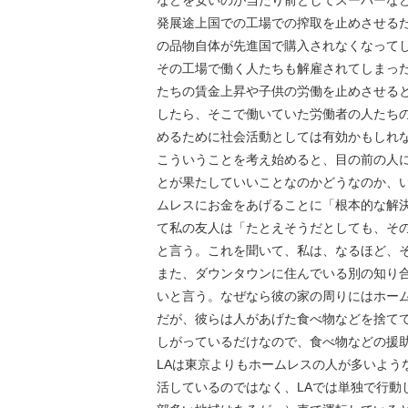
などを安いのが当たり前としてスーパーな
発展途上国での工場での搾取を止めさせる
の品物自体が先進国で購入されなくなって
その工場で働く人たちも解雇されてしまっ
たちの賃金上昇や子供の労働を止めさせる
したら、そこで働いていた労働者の人たち
めるために社会活動としては有効かもしれ
こういうことを考え始めると、目の前の人
とが果たしていいことなのかどうなのか、
ムレスにお金をあげることに「根本的な解
て私の友人は「たとえそうだとしても、そ
と言う。これを聞いて、私は、なるほど、
また、ダウンタウンに住んでいる別の知り
いと言う。なぜなら彼の家の周りにはホー
だが、彼らは人があげた食べ物などを捨て
しがっているだけなので、食べ物などの援
LAは東京よりもホームレスの人が多いよう
活しているのではなく、LAでは単独で行動