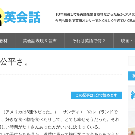
教材
英会話表現＆音声
それは英語で何？
映画・
公平さ。
us
この記事は3分で読めます
。（アメリカは3連休だった。） サンディエゴのレゴランドで
り、好きな食べ物を食べたりして、とても幸せそうだった。それ
楽しい時間がたくさんあった方がいいに決まっている。
乞いの子供たちを見た。道端に座って旅行客にお金をもらおうと