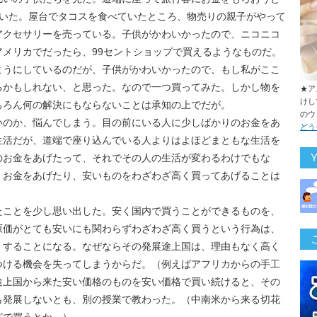
もいた。屋台でタコスを食べていたところ、物売りの親子がやって
アクセサリーを売っている。子供がかわいかったので、ニコニコ
メリカでだったら、99セントショップで買えるようなものだ。
ようにしているのだが、子供がかわいかったので、もし私がここ
るかもしれない、と思った。なので一つ買ってみた。しかし物を
★ア
けし
ちろん何の解決にもならないことは承知の上でだが。
のウ
いのか、悩んでしまう。目の前にいる人に少しばかりのお金をあ
どう
生活だが、道端で座り込んでいる人よりはよほどまともな生活を
のお金をあげたって、それでその人の生活が変わるわけでもな
。お金をあげたり、安いものをわざわざ高く買ってあげることは
たことを少し思い出した。安く国内で買うことができるものを、
原価がとても安いにも関わらずわざわざ高く買うという行為は、
くすることになる。なぜならその発展途上国は、理由もなく高く
つける機会を失ってしまうからだ。（例えばアフリカからの手工
途上国から来た安い価格のものを安い価格で買い続けると、その
も発展しないとも、別の授業で教わった。（中南米から来る切花