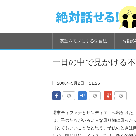
英語をモノにする学習法
お勧め
一日の中で見かける不
2008年9月2日
11:25
Facebook
はてなブックマーク
Google Pl
週末ティファナとサンディエゴへ出かけた
は、子供たちがいろいろな乗り物に乗った
はとてもいいことだと思う。子供のときは
しかし同じ日にティファナでは、多くの物