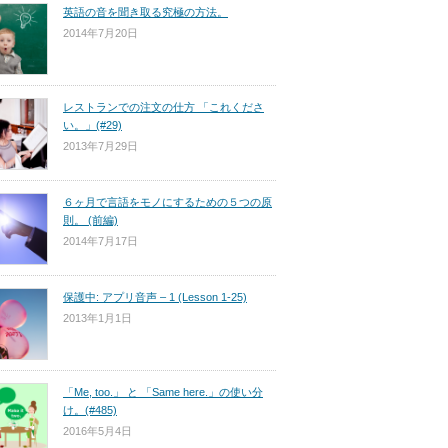
英語の音を聞き取る究極の方法。
2014年7月20日
レストランでの注文の仕方 「これくださ
い。」(#29)
2013年7月29日
６ヶ月で言語をモノにするための５つの原
則。 (前編)
2014年7月17日
保護中: アプリ音声 – 1 (Lesson 1-25)
2013年1月1日
「Me, too.」 と 「Same here.」の使い分
け。(#485)
2016年5月4日