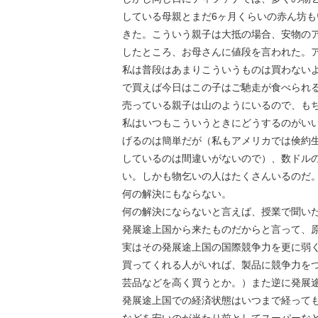
している母親とまだ6ヶ月くらいの赤ん坊
きた。こういう親子は大抵の場合、安物の
したところ、お母さんに値段を言われた。ア
私は普段はあまりこういうものは買わない
で買えば今日はこの子はご馳走が食べられ
売っている親子は山のようにいるので、も
私はいつもこういうときにどうするのがい
げるのは簡単だが（私もアメリカでは倹約
しているのは間違いがないので）、数ドル
い。しかも物乞いの人はたくさんいるのだ
何の解決にもならない。
何の解決にならないと言えば、授業で聞い
発展途上国から来たものだからと言って、
実はその発展途上国の国際競争力を更に弱
買ってくれる人がいれば、製品に競争力を
芸品などを高く買うとか。）また逆に発展
発展途上国での経済状態はいつまで経って