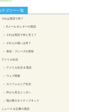
カテゴリー一覧
それは英語で何？
Eメール & レターの英語
それは英語で何と言う？
それらの違いは何？
単語・フレーズの意味
アメリカ生活
アメリカ生活 & 英語
ウェブ関連
カリフォルニア生活
外から見るニッポン
我が家のネイティブキッド
ニュース & 記事の英語