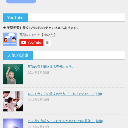
YouTube
★ 英語学習お役立ちYouTubeチャンネルもあります。
人気の記事
英語の音を聞き取る究極の方法。
2014年7月20日
レストランでの注文の仕方 「これください。」(#29)
2013年7月29日
６ヶ月で言語をモノにするための５つの原則。 (前編)
2014年7月17日