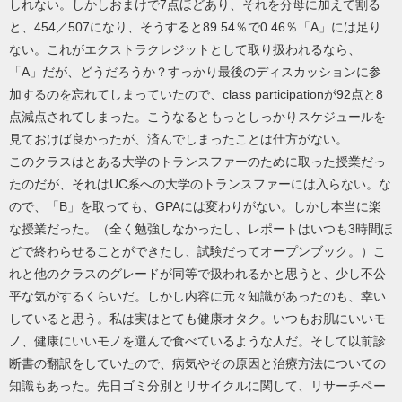
しれない。しかしおまけで7点ほどあり、それを分母に加えて割る
と、454／507になり、そうすると89.54％で0.46％「A」には足り
ない。これがエクストラクレジットとして取り扱われるなら、
「A」だが、どうだろうか？すっかり最後のディスカッションに参
加するのを忘れてしまっていたので、class participationが92点と8
点減点されてしまった。こうなるともっとしっかりスケジュールを
見ておけば良かったが、済んでしまったことは仕方がない。
このクラスはとある大学のトランスファーのために取った授業だっ
たのだが、それはUC系への大学のトランスファーには入らない。な
ので、「B」を取っても、GPAには変わりがない。しかし本当に楽
な授業だった。（全く勉強しなかったし、レポートはいつも3時間ほ
どで終わらせることができたし、試験だってオープンブック。）こ
れと他のクラスのグレードが同等で扱われるかと思うと、少し不公
平な気がするくらいだ。しかし内容に元々知識があったのも、幸い
していると思う。私は実はとても健康オタク。いつもお肌にいいモ
ノ、健康にいいモノを選んで食べているような人だ。そして以前診
断書の翻訳をしていたので、病気やその原因と治療方法についての
知識もあった。先日ゴミ分別とリサイクルに関して、リサーチペー