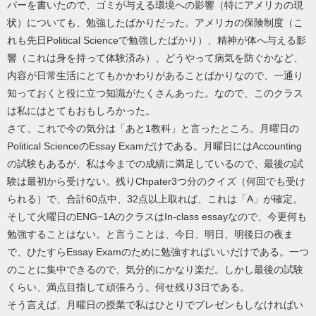
パーを書いたので、ゴミが与える環境への影響（特にアメリカの現
状）についても、勉強したばかりだった。アメリカの保険制度（こ
れも先日Political Scienceで勉強したばかり）、精神が体へ与える影
響（これは身を持って体験済み）、どうやって病気を防ぐかなど、
内容が日常生活にとてもかかわりがあることばかりなので、一通り
知っておくと役に立つ知識がたくさんあった。なので、このクラス
は私にはとてもおもしろかった。
さて、これで今の気分は「あと1教科」と言ったところ。月曜日の
Political ScienceのEssay Examだけである。月曜日にはAccounting
の試験もあるが、私は今までの成績に満足しているので、最後の試
験は最初から受けない。残りChpater3つ分のクイズ（何回でも受け
られる）で、合計60点中、32点以上取れば、これは「A」が確定。
そして火曜日のENG−1AのクラスはIn-class essayなので、今更何も
勉強することはない。と言うことは、今日、明日、明後日の夜ま
で、ひたすらEssay Examのために勉強すればいいだけである。一つ
のことに集中できるので、気分的にかなり楽だ。しかし最後の試験
くらい、満点目指して頑張ろう。何せ残り3日である。
そう言えば、月曜日の授業で私はひとりでプレゼンもしなければい