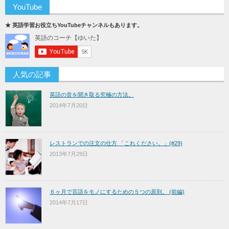
YouTube
★ 英語学習お役立ちYouTubeチャンネルもあります。
人気の記事
英語の音を聞き取る究極の方法。
2014年7月20日
レストランでの注文の仕方 「これください。」(#29)
2013年7月29日
６ヶ月で言語をモノにするための５つの原則。 (前編)
2014年7月17日