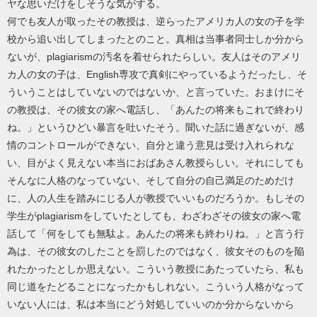
ヤな思いだけをしそうな気がする。
何でも友人が取ったその教授は、逆らったアメリカ人の女の子を学
校から追い出してしまったとのこと。真相は当事者同士しか分から
ないが、plagiarismの汚名を着せられたらしい。友人はそのアメリ
カ人の女の子は、English専攻で真剣にやっているようだったし、そ
ういうことはしていないのではないか、と言っていた。おまけにそ
の教授は、その彼女の家へ電話し、「あんたの将来もこれで終わり
ね。」というひどい暴言を吐いたそう。聞いた話に過ぎないが、感
情のコントロールができない、自分と違う意見は受け入れられな
い、目がよく見えない本当におばあさん教授らしい。それにしても
そんなに人格のなっていない、そして自分の自己満足のためだけ
に、人の人生を踏みにじる人が教授でいいものだろうか。もしその
学生がplagiarismをしていたとしても、わざわざその彼女の家へ電
話して「何をしても無駄よ。あんたの将来も終わりね。」と言う行
為は、その彼女のしたことを罰したのではなく、彼女そのものを陥
れたかったとしか思えない。こういう教授にあたっていたら、私も
同じ道をたどることになったかもしれない。こういう人格がなって
いない人には、私は本当にどう対処していいのか分からないから