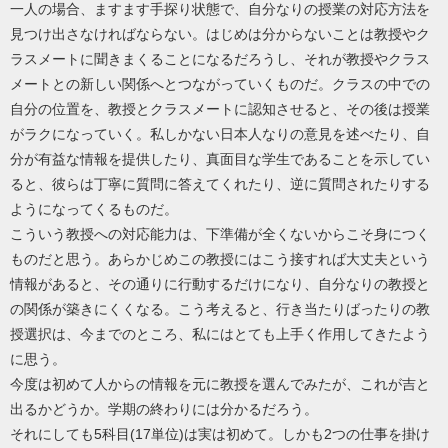
一人の場合、ますます手探り状態で、自分なりの授業の対応方法を
見つけ出さなければならない。はじめは分からないことは教授やク
ラスメートに聞きまくることになるだろうし、それが教授やクラス
メートとの新しい関係へとつながっていくものだ。クラスの中での
自分の位置を、教授とクラスメートに認知させると、その後は授業
がラクになっていく。私しかない日本人なりの意見を述べたり、自
分が有益な情報を提供したり、真面目な学生であることを示してい
ると、彼らは丁寧に質問に答えてくれたり、逆に質問されたりする
ようになってくるものだ。
こういう教授への対応能力は、下準備が全くないからこそ身につく
ものだと思う。あらかじめこの教授にはこう接すれば大丈夫という
情報があると、その通りに行動するだけになり、自分なりの教授と
の関係が築きにくくなる。こう考えると、行き当たりばったりの教
授選択は、今までのところ、私にはとても上手く作用してきたよう
に思う。
今度は初めて人からの情報を元に教授を選んでみたが、これが吉と
出るかどうか。学期の終わりには分かるだろう。
それにしても5科目(17単位)は実は初めて。しかも2つの仕事を掛け