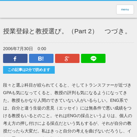
menu
授業登録と教授選び。（Part 2） つづき。
2006年7月30日
0:00
Facebook
はてなブックマーク
Google Plus
LINEで送
この記事は2分で読めます
段々と選ぶ科目が絞られてくると、そしてトランスファーが近づき
GPAも気になってくると、教授の評判も気になるようになってき
た。教授もかなり人間のできていない人がいるらしい。ENG系で
は、自分と違う生徒の意見（エッセイ）には無条件で悪い成績をつ
ける教授もいるとのこと。それはENGの採点というよりは、個人の
考え方の押し付けによる採点だという気もするが、それが自分の教
授だったら大変だ。私はきっと自分の考えを曲げないだろうし、イ