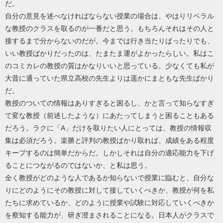
だ。
自分の意見を述べなければならない授業の場合は、やはりリベラル
な教授のクラスを取るのが一番だと思う。もちろんそれはその人と
接するまで分からないのだが。今までは行き当たりばったりでも、
いい教授ばかりだったのは、たまたま運がよかったらしい。私はこ
のコミカレの教授の質はかなりいいと思っている。少なくても私が
大昔に通っていた県立高校の先生よりは遥かにまともな先生ばかり
だ。
教授のついての情報はありすぎると困るし、かと言って知らなすぎ
て変な教授（前述したような）にあたってしまうと困ることもある
だろう。ラクに「A」だけを取りたい人にとっては、教授の情報収
集は必須だろう。楽勝と評判の教授ばかり取れば、成績をある程度
キープするのは簡単だからだ。しかしそれは自分の適応能力を下げ
ることにつながるのではないか、と私は思う。
全く教授がどのような人であるか知らないで授業に臨むと、自分な
りにどのようにその教授に対して接していくべきか、教授が何を私
たちに求めているか、どのように授業や試験に対応していくべきか
を察知する能力が、研ぎ澄まされることになる。日本人がクラスで