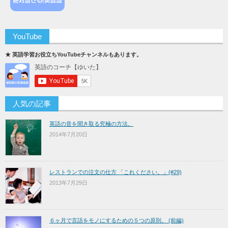
YouTube
★ 英語学習お役立ちYouTubeチャンネルもあります。
人気の記事
英語の音を聞き取る究極の方法。
2014年7月20日
レストランでの注文の仕方 「これください。」(#29)
2013年7月29日
６ヶ月で言語をモノにするための５つの原則。 (前編)