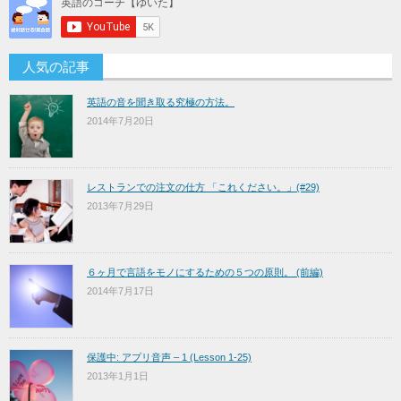
人気の記事
英語の音を聞き取る究極の方法。
2014年7月20日
レストランでの注文の仕方 「これください。」(#29)
2013年7月29日
６ヶ月で言語をモノにするための５つの原則。 (前編)
2014年7月17日
保護中: アプリ音声 – 1 (Lesson 1-25)
2013年1月1日