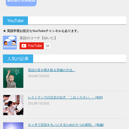
YouTube
★ 英語学習お役立ちYouTubeチャンネルもあります。
人気の記事
英語の音を聞き取る究極の方法。
2014年7月20日
レストランでの注文の仕方 「これください。」(#29)
2013年7月29日
６ヶ月で言語をモノにするための５つの原則。 (前編)