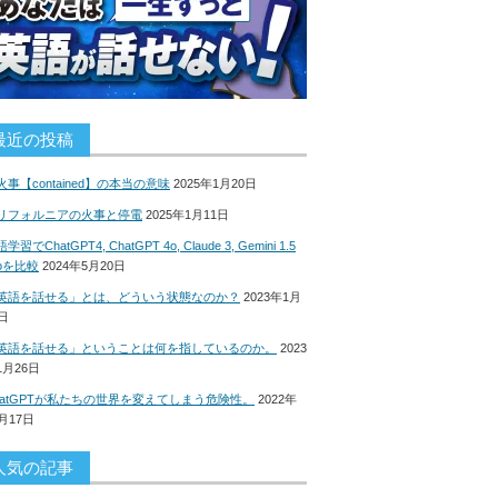
最近の投稿
火事【contained】の本当の意味
2025年1月20日
リフォルニアの火事と停電
2025年1月11日
学習でChatGPT4, ChatGPT 4o, Claude 3, Gemini 1.5
roを比較
2024年5月20日
英語を話せる」とは、どういう状態なのか？
2023年1月
8日
英語を話せる」ということは何を指しているのか。
2023
1月26日
hatGPTが私たちの世界を変えてしまう危険性。
2022年
2月17日
人気の記事