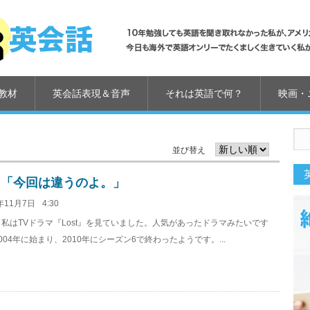
教材
英会話表現＆音声
それは英語で何？
映画・
並び替え
0.「今回は違うのよ。」
年11月7日
4:30
私はTVドラマ『Lost』を見ていました。人気があったドラマみたいです
004年に始まり、2010年にシーズン6で終わったようです。...