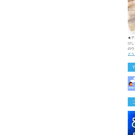
★ア
けし
のウ
どう