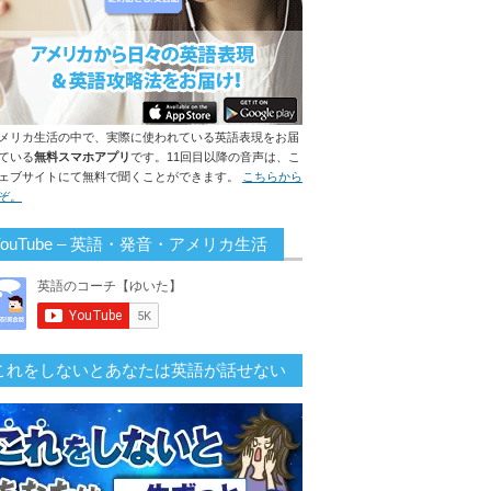
メリカ生活の中で、実際に使われている英語表現をお届
ている
無料スマホアプリ
です。11回目以降の音声は、こ
ェブサイトにて無料で聞くことができます。
こちらから
ぞ。
YouTube – 英語・発音・アメリカ生活
これをしないとあなたは英語が話せない