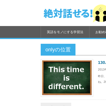
英語をモノにする学習法
お勧め
onlyの位置
13
2013
昨日、
ね。2