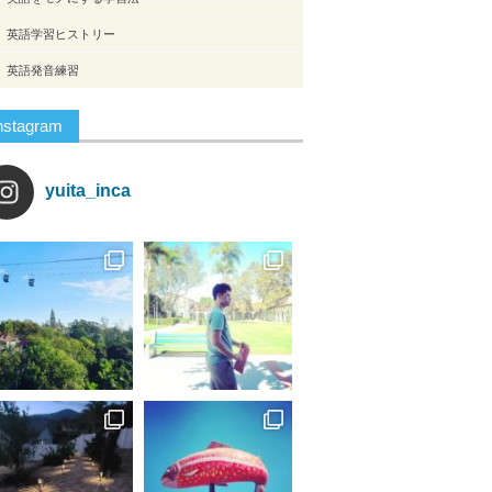
英語学習ヒストリー
英語発音練習
nstagram
yuita_inca