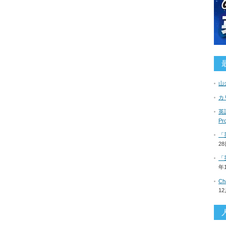
山
カ
英語
P
「
2
「
年
C
1