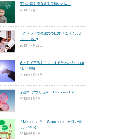
英語の音を聞き取る究極の方法。
2014年7月20日
レストランでの注文の仕方 「これくださ
い。」(#29)
2013年7月29日
６ヶ月で言語をモノにするための５つの原
則。 (前編)
2014年7月17日
保護中: アプリ音声 – 1 (Lesson 1-25)
2013年1月1日
「Me, too.」 と 「Same here.」の使い分
け。(#485)
2016年5月4日