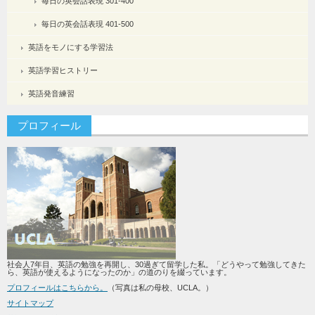
毎日の英会話表現 301-400
毎日の英会話表現 401-500
英語をモノにする学習法
英語学習ヒストリー
英語発音練習
プロフィール
社会人7年目、英語の勉強を再開し、30過ぎて留学した私。「どうやって勉強してきた
ら、英語が使えるようになったのか」の道のりを綴っています。
プロフィールはこちらから。
（写真は私の母校、UCLA。）
サイトマップ