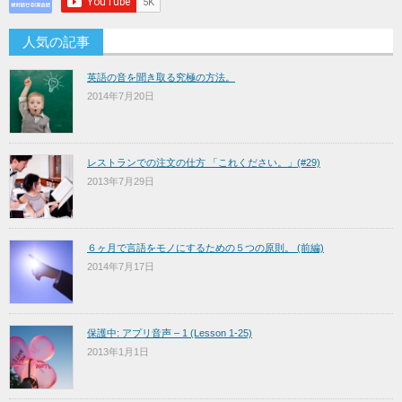
人気の記事
英語の音を聞き取る究極の方法。
2014年7月20日
レストランでの注文の仕方 「これください。」(#29)
2013年7月29日
６ヶ月で言語をモノにするための５つの原則。 (前編)
2014年7月17日
保護中: アプリ音声 – 1 (Lesson 1-25)
2013年1月1日