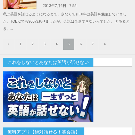
2013年7月6日
7:55
私は英語を話せるようになるまで、少なくても10年は英語を勉強していまし
た。TOEICでも900点ありましたが、会話は全然できない人でした。 とあると
き、...
«
1
2
3
4
5
6
7
»
これをしないとあなたは英語が話せない
無料アプリ【絶対話せる！英会話】