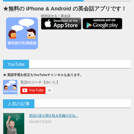
★無料の iPhone & Android の英会話アプリです！
絶対話せる！英会話
YouTube
★ 英語学習お役立ちYouTubeチャンネルもあります。
人気の記事
英語の音を聞き取る究極の方法。
2014年7月20日