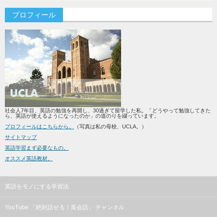
プロフィール
社会人7年目、英語の勉強を再開し、30過ぎて留学した私。「どうやって勉強してきた
ら、英語が使えるようになったのか」の道のりを綴っています。
プロフィールはこちらから。
（写真は私の母校、UCLA。）
サイトマップ
英語学習まず必要なもの。
オススメ英語教材。
英語をモノにする学習法
YouTube 「絶対話せる！英会話」 チャンネル